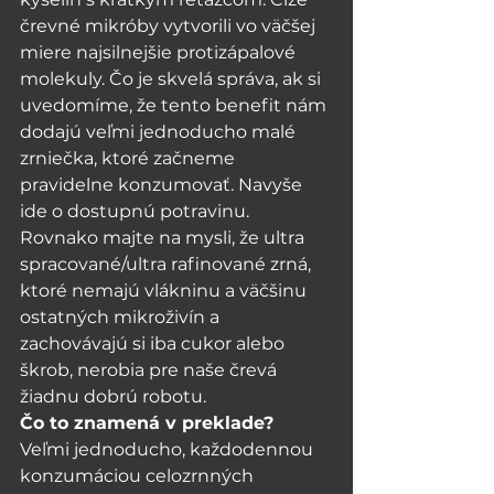
črevné mikróby vytvorili vo väčšej 
miere najsilnejšie protizápalové 
molekuly. Čo je skvelá správa, ak si 
uvedomíme, že tento benefit nám 
dodajú veľmi jednoducho malé 
zrniečka, ktoré začneme 
pravidelne konzumovať. Navyše 
ide o dostupnú potravinu. 
Rovnako majte na mysli, že ultra 
spracované/ultra rafinované zrná, 
ktoré nemajú vlákninu a väčšinu 
ostatných mikroživín a 
zachovávajú si iba cukor alebo 
škrob, nerobia pre naše črevá 
žiadnu dobrú robotu. 
Čo to znamená v preklade?
Veľmi jednoducho, každodennou 
konzumáciou celozrnných 