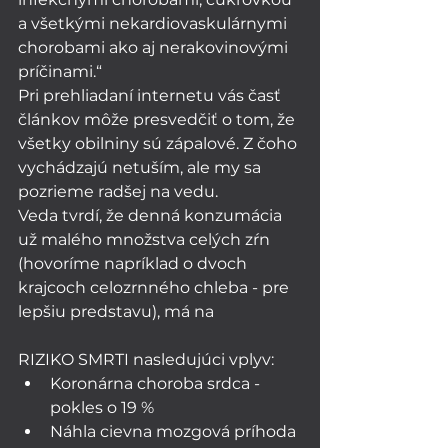
a všetkými nekardiovaskulárnymi 
chorobami ako aj nerakovinovými 
príčinami.“ 
Pri prehliadaní internetu vás časť 
článkov môže presvedčiť o tom, že 
všetky obilniny sú zápalové. Z čoho 
vychádzajú netuším, ale my sa 
pozrieme radšej na vedu. 
Veda tvrdí, že denná konzumácia 
už malého množstva celých zŕn 
(hovoríme napríklad o dvoch 
krajcoch celozrnného chleba - pre 
lepšiu predstavu), má na 
RIZIKO SMRTI nasledujúci vplyv:
Koronárna choroba srdca - 
pokles o 19 %
Náhla cievna mozgová príhoda 