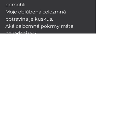
pomohli. 
Moje obľúbená celozrnná 
potravina je kuskus. 
Aké celozrnné pokrmy máte 
najradšej vy?