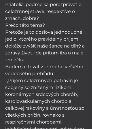
Priatelia, poďme sa porozprávať o 
celozrnnej strave, respektíve o 
zrnách, dobre?
Prečo táto téma? 
Pretože je to doslova jednoduché 
jedlo, ktorého pravidelný príjem 
dokáže zvýšiť naše šance na dlhý a 
zdravý život. Ide pritom iba o malé 
zrniečka. 
Budem citovať z jedného veľkého 
vedeckého prehľadu: 
 „Príjem celozrnných potravín je 
spojený so zníženým rizikom 
koronárnych srdcových chorôb, 
kardiovaskulárnych chorôb a 
celkovej rakoviny a úmrtnosťou zo 
všetkých príčin, rovnako s 
respiračnými chorobami, 
infekčnými chorobami, cukrovkou 