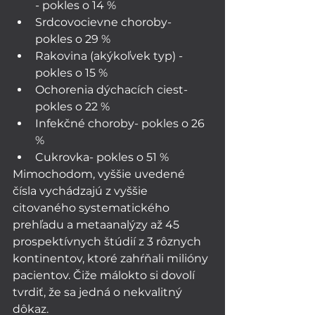
- pokles o 14 %
Srdcovocievne choroby- 
pokles o 29 %
Rakovina (akýkoľvek typ) - 
pokles o 15 %
Ochorenia dýchacích ciest- 
pokles o 22 %
Infekčné choroby- pokles o 26 
%
Cukrovka- pokles o 51 %
Mimochodom, vyššie uvedené 
čísla vychádzajú z vyššie 
citovaného systematického 
prehľadu a metaanalýzy až 45 
prospektívnych štúdií z 3 rôznych 
kontinentov, ktoré zahŕňali milióny 
pacientov. Čiže málokto si dovolí 
tvrdiť, že sa jedná o nekvalitný 
dôkaz.