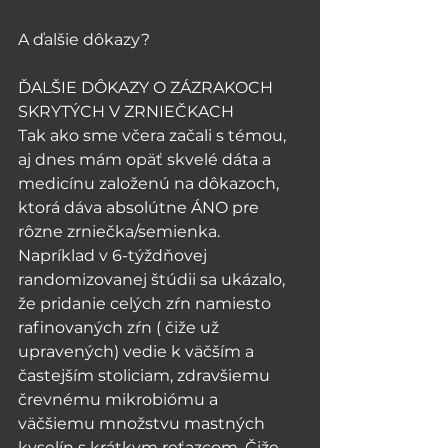
A ďalšie dôkazy? 
ĎALŠIE DÔKAZY O ZÁZRAKOCH 
SKRYTÝCH V ZRNIEČKACH
Tak ako sme včera začali s témou, 
aj dnes mám opäť skvelé dáta a 
medicínu založenú na dôkazoch, 
ktorá dáva absolútne ÁNO pre 
rôzne zrniečka/semienka. 
Napríklad v 6-týždňovej 
randomizovanej štúdii sa ukázalo, 
že pridanie celých zŕn namiesto 
rafinovaných zŕn ( čiže už 
upravených) vedie k väčším a 
častejším stoliciam, zdravšiemu 
črevnému mikrobiómu a 
väčšiemu množstvu mastných 
kyselín s krátkym reťazcom. Čiže 