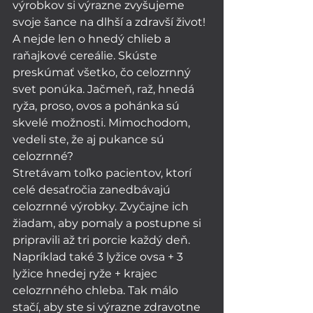
výrobkov si výrazne zvyšujeme 
svoje šance na dlhší a zdravší život! 
A nejde len o hnedý chlieb a 
raňajkové cereálie. Skúste 
preskúmať všetko, čo celozrnný 
svet ponúka. Jačmeň, raž, hnedá 
ryža, proso, ovos a pohánka sú 
skvelé možnosti. Mimochodom, 
vedeli ste, že aj pukance sú 
celozrnné?
Stretávam toľko pacientov, ktorí 
celé desaťročia zanedbávajú 
celozrnné výrobky. Zvyčajne ich 
žiadam, aby pomaly a postupne si 
pripravili až tri porcie každý deň. 
Napríklad také 3 lyžice ovsa + 3 
lyžice hnedej ryže + krajec 
celozrnného chleba. Tak málo 
stačí, aby ste si výrazne zdravotne 