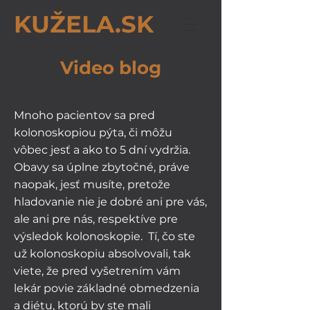
KUŽELA.SK
Video blog
Mnoho pacientov sa pred
kolonoskopiou pýta, či môžu
vôbec jesť a ako to 5 dní vydržia.
Obavy sa úplne zbytočné, práve
naopak, jesť musíte, pretože
hladovanie nie je dobré ani pre vás,
ale ani pre nás, respektíve pre
výsledok kolonoskopie. Tí, čo ste
už kolonoskopiu absolvovali, tak
viete, že pred vyšetrením vám
lekár povie základné obmedzenia
a diétu, ktorú by ste mali