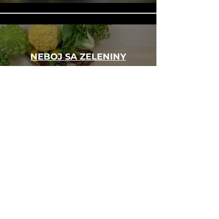
NEBOJ SA ZELENINY
Přehrát video
Načíst další
Čo vás trápi?
Ak ste nenašli odpovede na vaše
otázky, môžete nám aj napísať.
Budeme sa vám venovať v čo
najkratšom čase.