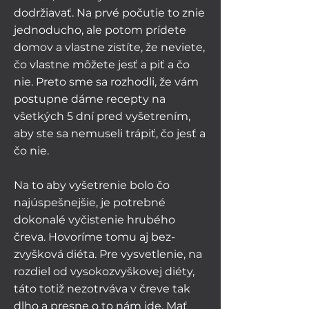
dodržiavať. Na prvé počutie to znie
jednoducho, ale potom prídete
domov a vlastne zistíte, že neviete,
čo vlastne môžete jesť a piť a čo
nie. Preto sme sa rozhodli, že vám
postupne dáme recepty na
všetkých 5 dní pred vyšetrením,
aby ste sa nemuseli trápiť, čo jesť a
čo nie.
Na to aby vyšetrenie bolo čo
najúspešnejšie, je potrebné
dokonalé vyčistenie hrubého
čreva. Hovoríme tomu aj bez-
zvyšková diéta. Pre vysvetlenie, na
rozdiel od vysokozvyškovej diéty,
táto totiž nezotrváva v čreve tak
dlho a presne o to nám ide. Mať