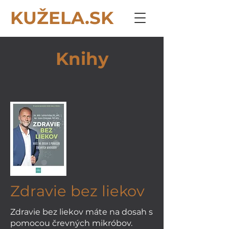
KUŽELA.SK
Knihy
Zdravie bez liekov
Zdravie bez liekov máte na dosah s
pomocou črevných mikróbov.