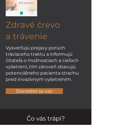
Zdravé črevo
a trávenie
Vysvetľujú prejavy porúch
tráviaceho traktu a informujú
čitateľa o možnostiach a cieľoch
vyšetrení, čím zároveň zbavujú
potenciálneho pacienta strachu
pred invazívnym vyšetrením.
Dozvedieť sa viac
Čo vás trápi?
Ak ste nenašli odpovede na vaše