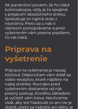
Ak pacientovi poviem, že ho čaká
kolonoskopia, vždy je to spojené
s prejavom absolútneho stresu.
Spôsobuje to najmä stres z
neznáma. Preto sa u nás o
všetkom porozprávame a pred
vyšetrením vám presne popíšem,
čo vás čaká.
Príprava na
vyšetrenie
Príprava na vyšetrenie je naozaj
kľúčová. Odporúčam vám držať sa
video receptov, ktoré nájdete na
našej stránke. Rovnako pred
vyšetrením dostanete od nás
presný postup, ktorého základom
je vyčistiť vám črevo. Nechceme
však, aby ste hladovali, to ani nie je
dobré, preto sa nebojte ani diéty, je