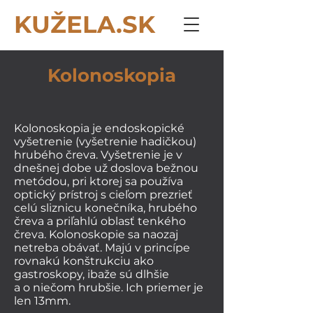
KUŽELA.SK
Kolonoskopia
Kolonoskopia je endoskopické
vyšetrenie (vyšetrenie hadičkou)
hrubého čreva. Vyšetrenie je v
dnešnej dobe už doslova bežnou
metódou, pri ktorej sa používa
optický prístroj s cieľom prezrieť
celú sliznicu konečníka, hrubého
čreva a priľahlú oblasť tenkého
čreva. Kolonoskopie sa naozaj
netreba obávať. Majú v princípe
rovnakú konštrukciu ako
gastroskopy, ibaže sú dlhšie
a o niečom hrubšie. Ich priemer je
len 13mm.