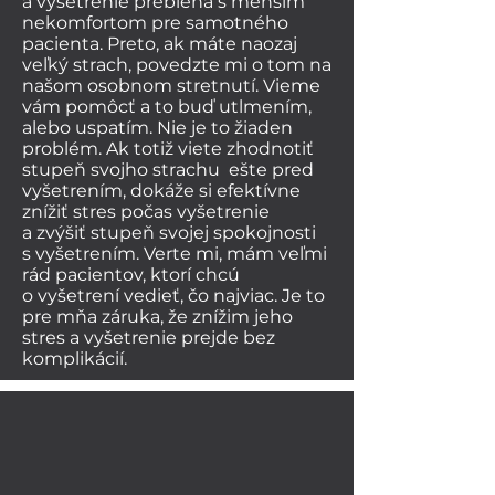
a vyšetrenie prebieha s menším
nekomfortom pre samotného
pacienta. Preto, ak máte naozaj
veľký strach, povedzte mi o tom na
našom osobnom stretnutí. Vieme
vám pomôcť a to buď utlmením,
alebo uspatím. Nie je to žiaden
problém. Ak totiž viete zhodnotiť
stupeň svojho strachu ešte pred
vyšetrením, dokáže si efektívne
znížiť stres počas vyšetrenie
a zvýšiť stupeň svojej spokojnosti
s vyšetrením. Verte mi, mám veľmi
rád pacientov, ktorí chcú
o vyšetrení vedieť, čo najviac. Je to
pre mňa záruka, že znížim jeho
stres a vyšetrenie prejde bez
komplikácií.