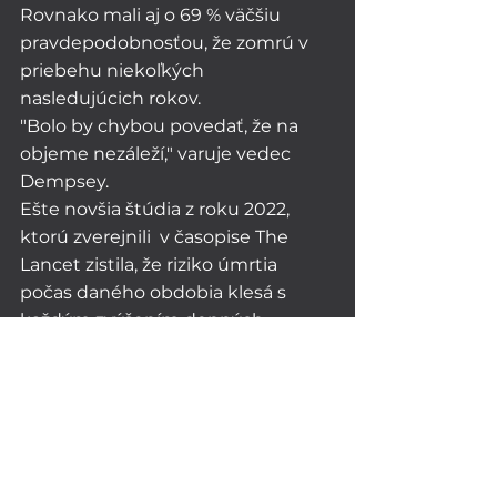
Rovnako mali aj o 69 % väčšiu 
pravdepodobnosťou, že zomrú v 
priebehu niekoľkých 
nasledujúcich rokov.
"Bolo by chybou povedať, že na 
objeme nezáleží," varuje vedec 
Dempsey. 
Ešte novšia štúdia z roku 2022, 
ktorú zverejnili  v časopise The 
Lancet zistila, že riziko úmrtia 
počas daného obdobia klesá s 
každým zvýšením denných 
krokov. Ochranný účinok vrcholí 
pri približne 6 000 až 8 000 
krokoch denne u dospelých vo 
veku 60 rokov a starších a pri 8 
000 až 10 000 krokoch u osôb 
mladších ako 60 rokov.