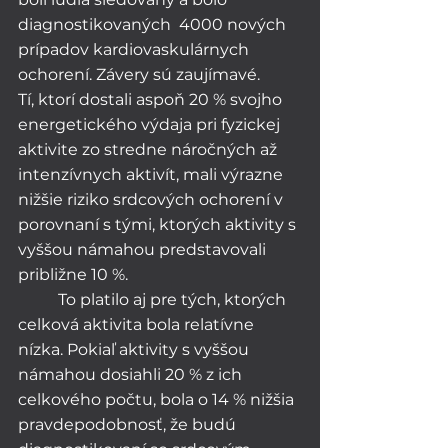
diagnostikovaných  4000 nových 
prípadov kardiovaskulárnych 
ochorení. Závery sú zaujímavé. 
Tí, ktorí dostali aspoň 20 % svojho 
energetického výdaja pri fyzickej 
aktivite zo stredne náročných až 
intenzívnych aktivít, mali výrazne 
nižšie riziko srdcových ochorení v 
porovnaní s tými, ktorých aktivity s 
vyššou námahou predstavovali 
približne 10 %.
	To platilo aj pre tých, ktorých 
celková aktivita bola relatívne 
nízka. Pokiaľ aktivity s vyššou 
námahou dosiahli 20 % z ich 
celkového počtu, bola o 14 % nižšia 
pravdepodobnosť, že budú 