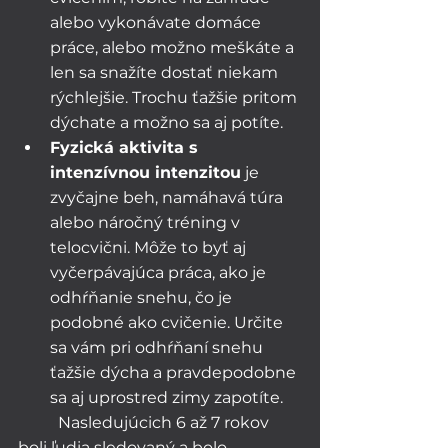
alebo vykonávate domáce 
práce, alebo možno meškáte a 
len sa snažíte dostať niekam 
rýchlejšie. Trochu ťažšie pritom 
dýchate a možno sa aj potíte.
Fyzická aktivita s 
intenzívnou intenzitou
 je 
zvyčajne beh, namáhavá túra 
alebo náročný tréning v 
telocvični. Môže to byť aj 
vyčerpávajúca práca, ako je 
odhŕňanie snehu, čo je 
podobné ako cvičenie. Určite 
sa vám pri odhŕňaní snehu 
ťažšie dýcha a pravdepodobne 
sa aj uprostred zimy zapotíte.
	Nasledujúcich 6 až 7 rokov 
boli ľudia sledovaný a bolo 