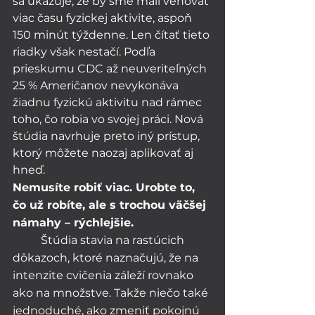
sa ukazuje, že by sme mali venovať 
viac času fyzickej aktivite, aspoň 
150 minút týždenne. Len čítať tieto 
riadky však nestačí. Podľa 
prieskumu CDC až neuveriteľných 
25 % Američanov nevykonáva 
žiadnu fyzickú aktivitu nad rámec 
toho, čo robia vo svojej práci. Nová 
štúdia navrhuje preto iný prístup, 
ktorý môžete naozaj aplikovať aj 
hneď. 
Nemusíte robiť viac. Urobte to, 
čo už robíte, ale s trochou väčšej 
námahy – rýchlejšie. 
	Štúdia stavia na rastúcich 
dôkazoch, ktoré naznačujú, že na 
intenzite cvičenia záleží rovnako 
ako na množstve. Takže niečo také 
jednoduché, ako zmeniť pokojnú 