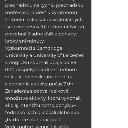
prechádzku na rýchlu prechádzku, 
môže časom viesť k výraznému 
zníženiu rizika kardiovaskulárnych 
(srdcovocievnych) ochorení. Nie sú 
potrebné žiadne ďalšie pohyby, 
kroky ani minúty.
Výskumníci z Cambridge 
University a University of Leicester 
v Anglicku skúmali údaje od 88 
000 dospelých ľudí v strednom 
veku, ktorí nosili zariadenie na 
sledovanie aktivity počas 7 dní. 
Zariadenia sledovali celkové 
množstvo aktivity, ktorú vykonali, 
ako aj intenzitu tohto pohybu– 
teda ako rýchlo kráčali alebo ako 
„tvrdo na sebe pracovali“.
Vedci potom vypočítali výdaj 