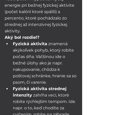
energie pri bežnej fyzickej aktivite 
(počet kalórií ktoré spálili) a 
percento, ktoré pochádzalo zo 
strednej až intenzívnej fyzickej 
aktivity.
Aký bol rozdiel?
Fyzická aktivita
 znamená 
akýkoľvek pohyb, ktorý robíte 
počas dňa. Väčšinou ide o 
bežné úlohy ako je napr. 
nakupovanie, chôdza k 
poštovej schránke, hranie sa so 
psom, či varenie.
Fyzická aktivita strednej 
intenzity
 zahŕňa veci, ktoré 
robíte rýchlejším tempom. Ide 
napr. o to, keď chodíte za 
cvičením, robíte na záhrade 