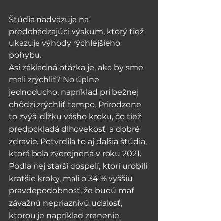
Štúdia nadväzuje na 
predchádzajúci výskum, ktorý tiež 
ukazuje výhody rýchlejšieho 
pohybu.
Asi základná otázka je, ako by sme 
mali zrýchliť? No úplne 
jednoducho, napríklad pri bežnej 
chôdzi zrýchliť tempo. Prirodzene 
to zvýši dĺžku vášho kroku, čo tiež 
predpokladá dlhovekosť  a dobré 
zdravie. Potvrdila to aj ďalšia štúdia, 
ktorá bola zverejnená v roku 2021. 
Podľa nej starší dospelí, ktorí urobili 
kratšie kroky, mali o 34 % vyššiu 
pravdepodobnosť, že budú mať 
závažnú nepriaznivú udalosť, 
ktorou je napríklad zranenie.  