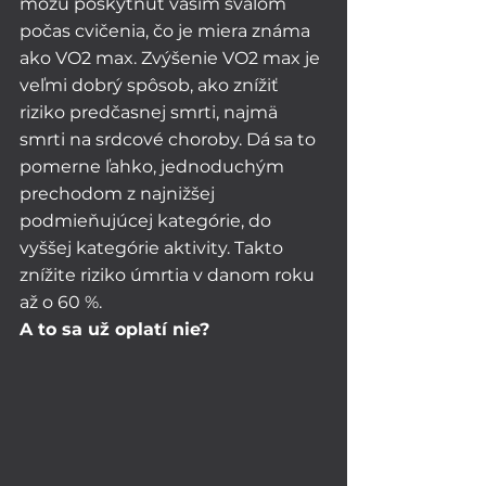
môžu poskytnúť vašim svalom 
počas cvičenia, čo je miera známa 
ako VO2 max. Zvýšenie VO2 max je 
veľmi dobrý spôsob, ako znížiť 
riziko predčasnej smrti, najmä 
smrti na srdcové choroby. Dá sa to 
pomerne ľahko, jednoduchým 
prechodom z najnižšej 
podmieňujúcej kategórie, do 
vyššej kategórie aktivity. Takto 
znížite riziko úmrtia v danom roku 
až o 60 %. 
A to sa už oplatí nie?