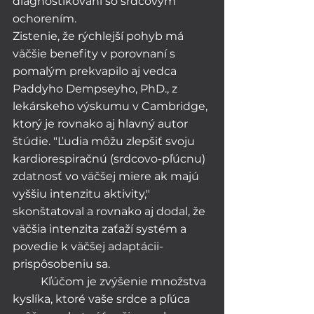
diagnostikovaní so srdcovým 
ochorením.
Zistenie, že rýchlejší pohyb má 
väčšie benefity v porovnaní s 
pomalým prekvapilo aj vedca 
Paddyho Dempseyho, PhD., z 
lekárskeho výskumu v Cambridge, 
ktorý je rovnako aj hlavný autor 
štúdie. "Ľudia môžu zlepšiť svoju 
kardiorespiračnú (srdcovo-pľúcnu) 
zdatnosť vo väčšej miere ak majú 
vyššiu intenzitu aktivity," 
skonštatoval a rovnako aj dodal, že 
väčšia intenzita zaťaží systém a 
povedie k väčšej adaptácii-
prispôsobeniu sa.
	Kľúčom je zvýšenie množstva 
kyslíka, ktoré vaše srdce a pľúca 