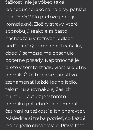
ťažkosti nie je vôbec také 
jednoduché, ako sa na prvý pohľad 
zdá. Prečo? No pretože jedlo je 
komplexné. Zložky stravy, ktoré 
spôsobujú reakcie sa často 
nachádzajú v rôznych jedlách, 
keďže každý jeden chod (raňajky, 
obed...) samozrejme obsahuje 
početné prísady. Nápomocné je 
preto v tomto štádiu viesť si diétny 
denník. Čiže treba si starostlivo 
zaznamenať každé jedno jedlo, 
tekutinu a rovnako aj čas ich 
príjmu... Taktiež je v tomto 
denníku potrebné zaznamenať 
čas vzniku ťažkostí a ich charakter. 
Následne si treba pozrieť, čo každé 
jedno jedlo obsahovalo. Práve táto 