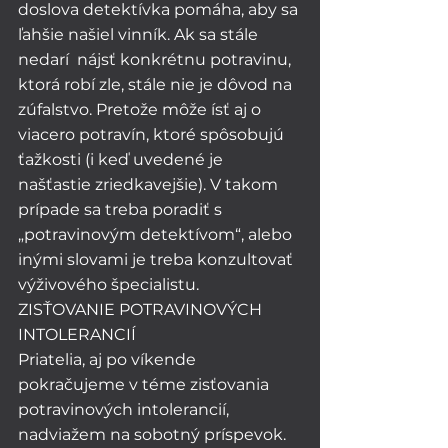
doslova detektívka pomáha, aby sa 
ľahšie našiel vinník. Ak sa stále 
nedarí  nájsť konkrétnu potravinu, 
ktorá robí zle, stále nie je dôvod na 
zúfalstvo. Pretože môže ísť aj o 
viacero potravín, ktoré spôsobujú 
ťažkosti (i keď uvedené je 
našťastie zriedkavejšie). V takom 
prípade sa treba poradiť s 
„potravinovým detektívom“, alebo 
inými slovami je treba konzultovať 
výživového špecialistu. 
ZISŤOVANIE POTRAVINOVÝCH 
INTOLERANCIÍ
Priatelia, aj po víkende 
pokračujeme v téme zisťovania 
potravinových intolerancií, 
nadviažem na sobotný príspevok. 