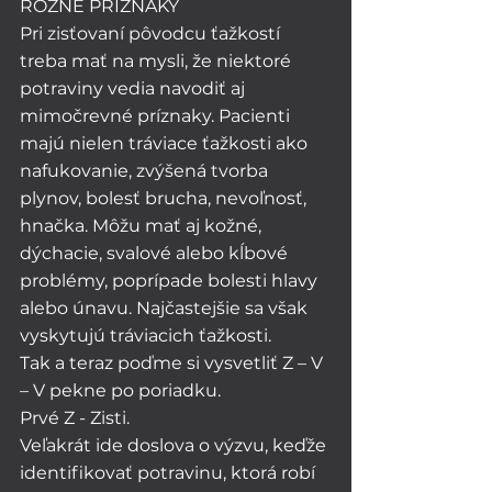
RÔZNE PRÍZNAKY
Pri zisťovaní pôvodcu ťažkostí 
treba mať na mysli, že niektoré 
potraviny vedia navodiť aj 
mimočrevné príznaky. Pacienti 
majú nielen tráviace ťažkosti ako 
nafukovanie, zvýšená tvorba 
plynov, bolesť brucha, nevoľnosť, 
hnačka. Môžu mať aj kožné, 
dýchacie, svalové alebo kĺbové 
problémy, poprípade bolesti hlavy 
alebo únavu. Najčastejšie sa však 
vyskytujú tráviacich ťažkosti. 
Tak a teraz poďme si vysvetliť Z – V 
– V pekne po poriadku. 
Prvé Z - Zisti. 
Veľakrát ide doslova o výzvu, keďže 
identifikovať potravinu, ktorá robí 