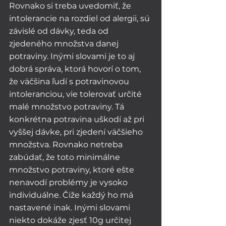
Rovnako si treba uvedomiť, že 
intolerancie na rozdiel od alergii, sú 
závislé od dávky, teda od 
zjedeného množstva danej 
potraviny. Inými slovami je to aj 
dobrá správa, ktorá hovorí o tom, 
že väčšina ľudí s potravinovou 
intoleranciou, vie tolerovať určité 
malé množstvo potraviny. Tá 
konkrétna potravina uškodí až pri 
vyššej dávke, pri zjedení väčšieho 
množstva. Rovnako netreba 
zabúdať, že toto minimálne 
množstvo potraviny, ktoré ešte 
nenavodí problémy je vysoko 
individuálne. Čiže každý ho má 
nastavené inak. Inými slovami 
niekto dokáže zjesť 10g určitej 