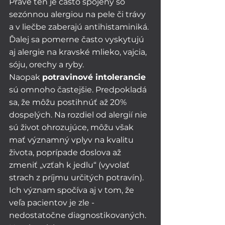
Práve ten je často spojený so 
sezónnou alergiou na pele či trávy 
a v liečbe zaberajú antihistaminiká. 
Ďalej sa pomerne často vyskytujú 
aj alergie na kravské mlieko, vajcia, 
sóju, orechy a ryby.
Naopak 
potravinové intolerancie
sú omnoho častejšie. Predpokladá 
sa, že môžu postihnúť až 20% 
dospelých. Na rozdiel od alergií nie 
sú život ohrozujúce, môžu však 
mať významný vplyv na kvalitu 
života, poprípade doslova až 
zmeniť „vzťah k jedlu“ (vyvolať 
strach z príjmu určitých potravín). 
Ich význam spočíva aj v tom, že 
veľa pacientov je zle - 
nedostatočne diagnostikovaných. 