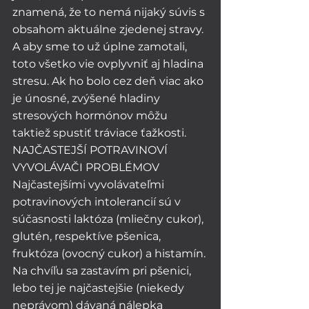
znamená, že to nemá nijaký súvis s 
obsahom aktuálne zjedenej stravy. 
A aby sme to už úplne zamotali, 
toto všetko vie ovplyvniť aj hladina 
stresu. Ak ho bolo cez deň viac ako 
je únosné, zvýšené hladiny 
stresových hormónov môžu 
taktiež spustiť tráviace ťažkosti. 
NAJČASTEJŠÍ POTRAVINOVÍ 
VYVOLÁVAČI PROBLÉMOV
Najčastejšími vyvolávateľmi 
potravinových intolerancií sú v 
súčasnosti laktóza (mliečny cukor), 
glutén, respektíve pšenica, 
fruktóza (ovocný cukor) a histamín. 
Na chvíľu sa zastavím pri pšenici, 
lebo tej je najčastejšie (niekedy 
neprávom) dávaná nálepka 