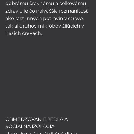
dobrému črevnému a celkovému 
zdraviu je čo najväčšia rozmanitosť 
ako rastlinných potravín v strave, 
tak aj druhov mikróbov žijúcich v 
našich črevách. 
OBMEDZOVANIE JEDLA A 
SOCIÁLNA IZOLÁCIA
Ukazuje sa, že reštrikčná diéta 