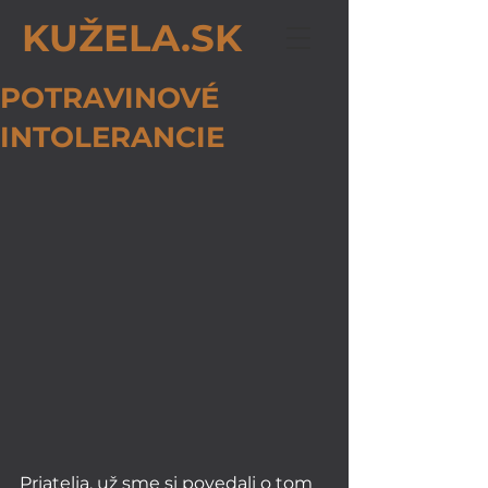
KUŽELA.SK
POTRAVINOVÉ
INTOLERANCIE
Priatelia, už sme si povedali o tom 