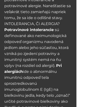
potravinové alergie. Nanešťastie sa 
veľakrát tieto zamieňajú napriek 
tomu, že sa ide o odlišné stavy. 
INTOLERANCIA, ČI ALERGIA?
Potravinové intolerancie
 sú 
definované ako neimunologická 
odpoveď organizmu navodená 
jedlom alebo jeho súčasťou, ktorá 
vzniká po zjedení potraviny a 
imunitný systém nemá na ňu 
vplyv (na rozdiel od alergií). 
Pri 
alergiách
ide o abnormálnu 
imunitnú odpoveď tela 
sprostredkovanú 
imunoglobulínom E (IgE) na 
bielkovinu jedla, kedy telo „označí“ 
určité potravinové bielkoviny ako 