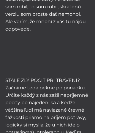
som robil, to som robil, skrátenú 
verziu som proste dať nemohol. 
Ale verím, že mnohí z vás tu nájdu 
odpovede. 
STÁLE ZLÝ POCIT PRI TRÁVENÍ?
Začnime teda pekne po poriadku. 
Určite každý z nás zažil nepríjemné 
pocity po najedení sa a keďže 
väčšina ľudí má naviazané črevné 
ťažkosti priamo na príjem potravy, 
logicky si myslia, že u nich ide o 
potravinovú intoleranciu. Keď sa 