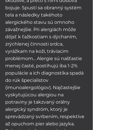
škodlivé, a preto s nimi doslova 
bojuje. Spustí sa obranný systém 
tela a následky takéhoto 
alergického stavu sú omnoho 
závažnejšie. Pri alergiách môže 
dôjsť k ťažkostiam s dýchaním, 
zrýchlenej činnosti srdca, 
vyrážkam na koži, tráviacim 
problémom... Alergie sú našťastie 
menej časté, postihujú iba 1-2% 
populácie a ich diagnostika spadá 
do rúk špecialistov 
(imunoalergológov). Najčastejšie 
vyskytujúcou alergiou na 
potraviny je takzvaný orálny 
alergický syndróm, ktorý je 
sprevádzaný svrbením, respektíve 
až opuchom pier alebo jazyka. 