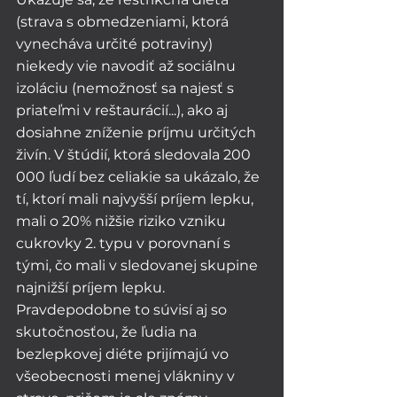
(strava s obmedzeniami, ktorá 
vynecháva určité potraviny) 
niekedy vie navodiť až sociálnu 
izoláciu (nemožnosť sa najesť s 
priateľmi v reštaurácií...), ako aj 
dosiahne zníženie príjmu určitých 
živín. V štúdií, ktorá sledovala 200 
000 ľudí bez celiakie sa ukázalo, že 
tí, ktorí mali najvyšší príjem lepku, 
mali o 20% nižšie riziko vzniku 
cukrovky 2. typu v porovnaní s 
tými, čo mali v sledovanej skupine 
najnižší príjem lepku. 
Pravdepodobne to súvisí aj so 
skutočnosťou, že ľudia na 
bezlepkovej diéte prijímajú vo 
všeobecnosti menej vlákniny v 