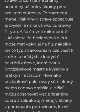
strave, pričom je ale známy 
ochranný účinok vlákniny pred 
vznikom cukrovky. To znamená 
menej vlákniny v strave spôsobuje 
aj zvýšenie rizika vzniku cukrovky 
2. typu. A čo črevná mikrobiota? 
Ukázalo sa, že bezlepková diéta 
môže mať vplyv aj na ňu, nakoľko 
tento typ stravovania môže viesť k 
zníženiu určitých „dobrých“ 
baktérií v čreve, ktoré tvoria 
protizápalové mastné kyseliny s 
krátkym reťazcom. Rovnako 
bezlepkové polotovary sú niekedy 
nielen cenovo drahšie, ale žiaľ 
môžu obsahovať viac pridaného 
cukru a soli, ako aj menej vlákniny, 
v porovnaní s potravinami, ktoré 