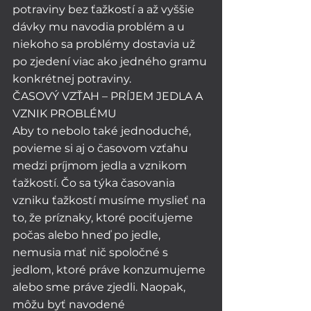
potraviny bez ťažkostí a až vyššie 
dávky mu navodia problém a u 
niekoho sa problémy dostavia už 
po zjedení viac ako jedného gramu 
konkrétnej potraviny. 
ČASOVÝ VZŤAH – PRÍJEM JEDLA A 
VZNIK PROBLÉMU
Aby to nebolo také jednoduché, 
povieme si aj o časovom vzťahu 
medzi príjmom jedla a vznikom 
ťažkostí. Čo sa týka časovania 
vzniku ťažkostí musíme myslieť na 
to, že príznaky, ktoré pociťujeme 
počas alebo hneď po jedle, 
nemusia mať nič spoločné s 
jedlom, ktoré práve konzumujeme 
alebo sme práve zjedli. Naopak, 
môžu byť navodené 