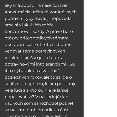
aký má dopad na naše zdravie 
konzumácia určitých konkrétnych 
potravín (ryby, káva...), nepovedali 
sme si však, či ich môže 
konzumovať každý. A práve tieto 
otázky pri jednotlivých témam 
dostávam často. Preto sa budem 
venovať téme potravinových 
intolerancií. Ako je to teda s 
potravinovými intoleranciami? Sú 
iba mýtus alebo akýsi „hit“ 
posledných rokov, alebo sa ide o 
serióznu diagnózu, ktorá postihuje 
veľa ľudí a s ktorou nie je ľahké 
popasovať sa? V nasledujúcich 
riadkoch som sa rozhodol pozrieť 
sa na túto problematiku o čosi 
obšírnejšie ako obvykle, lebo čo 