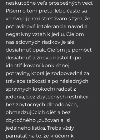
neskutočne veľa prospešných vecí. 
Píšem o tom preto, lebo často sa 
vo svojej praxi stretávam s tým, že 
potravinové intolerancie navodia 
negatívny vzťah k jedlu. Cieľom 
nasledovných riadkov je ale 
dosiahnuť opak. Cieľom je pomôcť 
dosiahnuť a znovu nastoliť (po 
identifikovaní konkrétnej 
potraviny, ktorá je zodpovedná za 
tráviace ťažkosti a po následných 
správnych krokoch) radosť z 
jedenia, bez zbytočných reštrikcii, 
bez zbytočných dlhodobých, 
obmedzujúcich diét a bez 
zbytočného „zužovania“ si 
jedálneho lístka. Treba vždy 
pamätať na to, že kľúčom k 