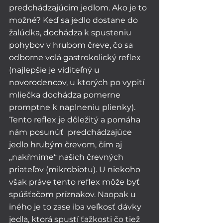
predchádzajúcim jedlom. Ako je to 
možné? Keď sa jedlo dostane do 
žalúdka, dochádza k spusteniu 
pohybov v hrubom čreve, čo sa 
odborne volá gastrokolický reflex 
(najlepšie je viditeľný u 
novorodencov, u ktorých po vypití 
mliečka dochádza pomerne 
promptne k naplneniu plienky). 
Tento reflex je dôležitý a pomáha 
nám posunúť  predchádzajúce 
jedlo hrubým črevom, čím aj 
„nakŕmime“ našich črevných 
priateľov (mikrobiotu). U niekoho 
však práve tento reflex môže byť 
spúšťačom príznakov. Naopak u 
iného je to zase iba veľkosť dávky 
jedla, ktorá spustí ťažkosti čo tiež 