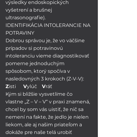
výsledky endoskopických 
vyšetrení a brušnej 
ultrasonografie). 
IDENTIFIKÁCIA INTOLERANCIE NA 
POTRAVINY
Dobrou správou je, že vo väčšine 
prípadov si potravinovú 
intoleranciu vieme diagnostikovať 
pomerne jednoduchým 
spôsobom, ktorý spočíva v 
nasledovných 3 krokoch (Z-V-V):
Z
isti      
V
ylúč    
V
ráť
Kým si bližšie vysvetlíme čo 
vlastne „Z – V – V“ v praxi znamená, 
chcel by som vás uistiť, že nič sa 
nemení na fakte, že jedlo je nielen 
liekom, ale aj našim priateľom a 
dokáže pre naše telá urobiť 