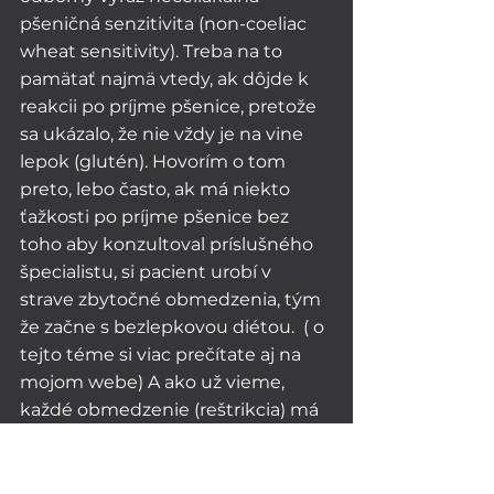
pšeničná senzitivita (non-coeliac 
wheat sensitivity). Treba na to 
pamätať najmä vtedy, ak dôjde k 
reakcii po príjme pšenice, pretože 
sa ukázalo, že nie vždy je na vine 
lepok (glutén). Hovorím o tom 
preto, lebo často, ak má niekto 
ťažkosti po príjme pšenice bez 
toho aby konzultoval príslušného 
špecialistu, si pacient urobí v 
strave zbytočné obmedzenia, tým 
že začne s bezlepkovou diétou.  ( o 
tejto téme si viac prečítate aj na 
mojom webe) A ako už vieme, 
každé obmedzenie (reštrikcia) má 
za následok zmenu v črevnom 
mikrobióme, nehovoriac o tom, že 
takéto obmedzenie (v prípade, že 