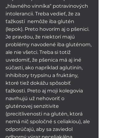
„hlavného vinníka“ potravinových 
intolerancii. Treba vedieť, že za 
ťažkostí  nemôže iba glutén 
(lepok). Preto hovorím aj o pšenici. 
Je pravdou, že niektorí majú 
problémy navodené iba gluténom, 
ale nie všetci. Treba si totiž 
uvedomiť, že pšenica má aj iné 
súčasti, ako napríklad aglutinín, 
inhibítory trypsínu a fruktány, 
ktoré tiež dokážu spôsobiť 
ťažkosti. Preto aj moji kolegovia 
navrhujú už nehovoriť o 
gluténovej senzitivite 
(precitlivenosti na glutén, ktorá 
nemá nič spoločné s celiakiou), ale 
odporúčajú, aby sa zaviedol 
odborný výraz neceliakálna 