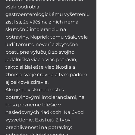
však podrobia 
gastroenterologickému vyšetreniu 
zistí sa, že väčšina z nich nemá 
skutočnú intoleranciu na 
potraviny. Napriek tomu však, veľa 
ľudí tomuto neverí a zbytočne 
postupne vylučujú zo svojho 
jedálnička viac a viac potravín, 
takto si žiaľ ešte viac škodia a 
zhoršia svoje črevné a tým pádom 
aj celkové zdravie. 
Ako je to v skutočnosti s 
potravinovými intoleranciami, na 
to sa pozrieme bližšie v 
nasledovných riadkoch. Na úvod 
vysvetlenie. Existujú 2 typy 
precitlivenosti na potraviny: 
potravinové intolerancie a 