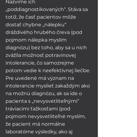
Nazvime ich 
„poddiagnostikovaných“. Stáva sa 
totiž, že časť pacientov môže 
dostať chybne „nálepku“ 
dráždivého hrubého čreva (pod 
pojmom nálepka myslím 
diagnózu) bez toho, aby sa u nich 
zvážila možnosť potravinovej 
intolerancie, čo samozrejme 
potom vedie k neefektívnej liečbe. 
Pre uvedené má význam na 
intolerancie myslieť zakaždým ako 
na možnú diagnózu, ak sa ide o 
pacienta s „nevysvetliteľnými“ 
tráviacimi ťažkosťami (pod 
pojmom nevysvetliteľné myslím, 
že pacient má normálne 
laboratórne výsledky, ako aj 