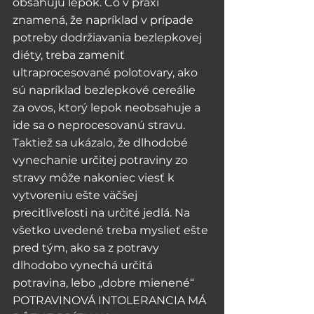
obsahujú lepok. Čo v praxi 
znamená, že napríklad v prípade 
potreby dodržiavania bezlepkovej 
diéty, treba zameniť 
ultraprocesované polotovary, ako 
sú napríklad bezlepkové cereálie 
za ovos, ktorý lepok neobsahuje a 
ide sa o neprocesovanú stravu. 
Taktiež sa ukázalo, že dlhodobé 
vynechanie určitej potraviny zo 
stravy môže nakoniec viesť k 
vytvoreniu ešte väčšej 
precitlivelosti na určité jedlá. Na 
všetko uvedené treba myslieť ešte 
pred tým, ako sa z potravy 
dlhodobo vynechá určitá 
potravina, lebo „dobre mienené“ 
POTRAVINOVÁ INTOLERANCIA MÁ 