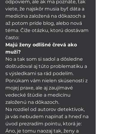
odpoviem, ale ak ma poznáte, tak 
viete, že najskôr musia byť dáta a 
medicína založená na dôkazoch a 
až potom príde blog, alebo nová 
téma. Čiže otázku, ktorú dostávam 
často:
Majú ženy odlišné črevá ako 
muži?
No a tak som si sadol a dôsledne 
doštudoval aj túto problematiku a 
s výsledkami sa rád podelím. 
Ponúkam vám nielen skúsenosti z 
mojej praxe, ale aj zaujímavé 
vedecké štúdie a medicínu 
založenú na dôkazoch. 
Na rozdiel od autorov detektívok, 
ja vás nebudem napínať a hneď na 
úvod prezradím pointu, ktorá je:  
Áno, je tomu naozaj tak, ženy a 