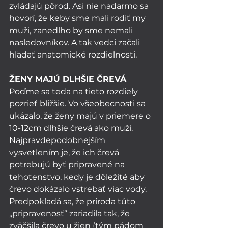
zvládajú pôrod. Asi nie nadarmo sa 
hovorí, že keby sme mali rodiť my 
muži, zanedlho by sme nemali 
nasledovníkov. A tak vedci začali 
hľadať anatomické rozdielnosti. 
ŽENY MAJÚ DLHŠIE ČREVÁ
Poďme sa teda na tieto rozdiely 
pozrieť bližšie. Vo všeobecnosti sa 
ukázalo, že ženy majú v priemere o 
10-12cm dlhšie črevá ako muži. 
Najpravdepodobnejším 
vysvetlením je, že ich črevá 
potrebujú byť pripravené na 
tehotenstvo, kedy je dôležité aby 
črevo dokázalo vstrebať viac vody. 
Predpokladá sa, že príroda túto 
„pripravenosť“ zariadila tak, že 
zväčšila črevo u žien (tým pádom 