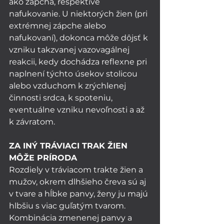
ako zápcha, respektíve 
nafukovanie. U niektorých žien (pri 
extrémnej zápche alebo 
nafukovaní), dokonca môže dôjsť k 
vzniku takzvanej vazovagálnej 
reakcii, kedy dochádza reflexne pri 
naplnení týchto úsekov stolicou 
alebo vzduchom k zrýchlenej 
činnosti srdca, k spoteniu, 
eventuálne vzniku nevoľnosti a až 
k závratom. 
ZA INÝ TRÁVIACI TRAK ŽIEN 
MÔŽE PRÍRODA
Rozdiely v tráviacom trakte žien a 
mužov, okrem dlhšieho čreva sú aj 
v tvare a hĺbke panvy, ženy ju majú 
hlbšiu s viac guľatým tvarom. 
Kombinácia zmenenej panvy a 