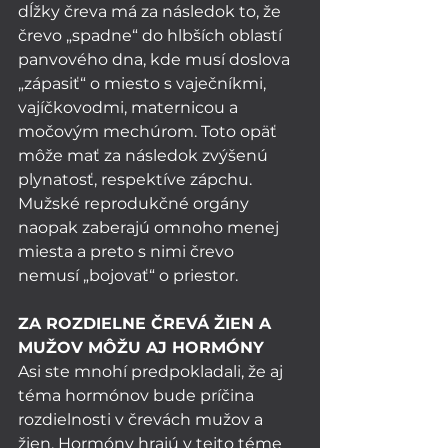
dĺžky čreva má za následok to, že 
črevo „spadne“ do hlbších oblastí 
panvového dna, kde musí doslova 
„zápasiť“ o miesto s vaječníkmi, 
vajíčkovodmi, maternicou a 
močovým mechúrom. Toto opäť 
môže mať za následok zvýšenú 
plynatosť, respektíve zápchu. 
Mužské reprodukčné orgány 
naopak zaberajú omnoho menej 
miesta a preto s nimi črevo 
nemusí „bojovať“ o priestor. 
ZA ROZDIELNE ČREVÁ ŽIEN A 
MUŽOV MÔŽU AJ HORMÓNY 
Asi ste mnohí predpokladali, že aj 
téma hormónov bude príčina 
rozdielnosti v črevách mužov a 
žien. Hormóny hrajú v tejto téme 