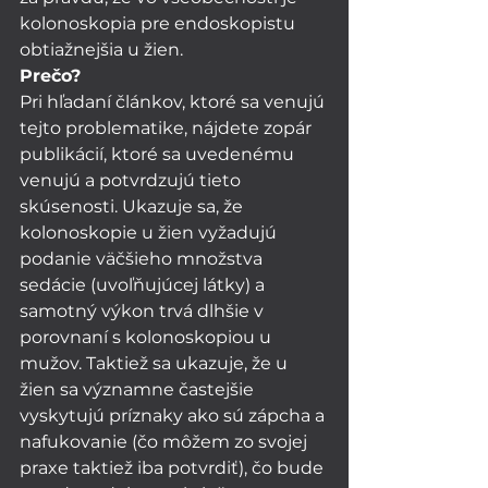
kolonoskopia pre endoskopistu 
obtiažnejšia u žien. 
Prečo? 
Pri hľadaní článkov, ktoré sa venujú 
tejto problematike, nájdete zopár 
publikácií, ktoré sa uvedenému 
venujú a potvrdzujú tieto 
skúsenosti. Ukazuje sa, že 
kolonoskopie u žien vyžadujú 
podanie väčšieho množstva 
sedácie (uvoľňujúcej látky) a 
samotný výkon trvá dlhšie v 
porovnaní s kolonoskopiou u 
mužov. Taktiež sa ukazuje, že u 
žien sa významne častejšie 
vyskytujú príznaky ako sú zápcha a 
nafukovanie (čo môžem zo svojej 
praxe taktiež iba potvrdiť), čo bude 