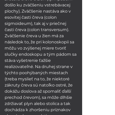
došlo ku zväčšeniu vstrebávacej 
plochy). Zväčšenie nastáva ako v 
esovitej časti čreva (colon 
sigmoideum), tak aj v priečnej 
časti čreva (colon transversum). 
Zväčšenie čreva u žien má za 
následok to, že pri kolonoskopii sa 
môžu vo zvýšenej miere tvoriť 
slučky endoskopu a tým pádom sa 
stáva vyšetrenie ťažšie 
realizovateľné. Na druhej strane v 
týchto poohýbaných miestach 
(treba myslieť na to, že niektoré 
zákruty čreva sú natoľko ostré, že 
dokážu doslova až spomaliť ďalší 
prechod črevom), sa môže dlhšie 
zdržiavať plyn alebo stolica a tak 
dochádza k zhoršeniu príznakov 