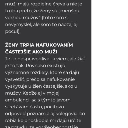
muži majú rozdielne črevá a nie je 
to iba preto, že ženy sú „menšou 
verziou mužov“ (toto som si 
nevymyslel, ale som to naozaj aj 
počul).
ŽENY TRPIA NAFUKOVANÍM 
ČASTEJŠIE AKO MUŽI 
Je to nespravodlivé, ja viem, ale žiaľ 
je to tak. Rovnako existujú 
významné rozdiely, ktoré sa dajú 
vysvetliť, prečo sa nafukovanie 
vyskytuje u žien častejšie, ako u 
mužov. Keďže aj v mojej 
ambulancii sa s týmto javom 
stretávam často, pocitovo 
odpoveď poznám a aj kolegovia, čo 
robia kolonoskopie mi dajú určite 
za pravdu, že vo všeobecnosti je 