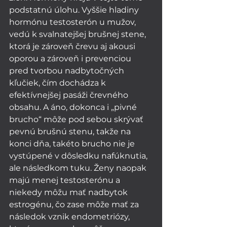
podstatnú úlohu. Vyššie hladiny 
hormónu testosterón u mužov, 
vedú k svalnatejšej brušnej stene, 
ktorá je zároveň črevu aj akousi 
oporou a zároveň i prevenciou 
pred tvorbou nadbytočných 
kľučiek, čím dochádza k 
efektívnejšej pasáži črevného 
obsahu. A áno, dokonca i „pivné 
brucho“ môže pod sebou skrývať 
pevnú brušnú stenu, takže na 
konci dňa, takéto brucho nie je 
vystúpené v dôsledku nafúknutia, 
ale následkom tuku. Ženy naopak 
majú menej testosterónu a 
niekedy môžu mať nadbytok 
estrogénu, čo zase môže mať za 
následok vznik endometriózy, 