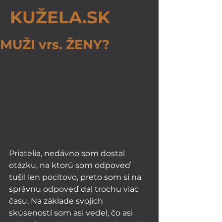
KUŽELA.SK
MUŽI vrs. ŽENY?
Priatelia, nedávno som dostal 
otázku, na ktorú som odpoveď 
tušil len pocitovo, preto som si na 
správnu odpoveď dal trochu viac 
času. Na základe svojich 
skúseností som asi vedel, čo asi 