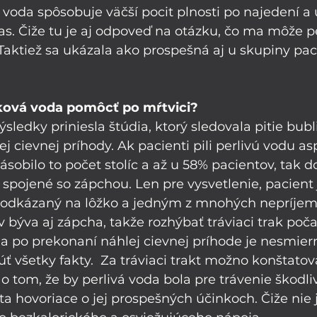
 voda spôsobuje väčší pocit plnosti po najedení a u
as. Čiže tu je aj odpoveď na otázku, čo ma môže p
 Taktiež sa ukázala ako prospešná aj u skupiny pac
ová voda pomôcť po mŕtvici?
sledky priniesla štúdia, ktorý sledovala pitie bub
j cievnej príhody. Ak pacienti pili perlivú vodu as
ásobilo to počet stolíc a až u 58% pacientov, tak do
li spojené so zápchou. Len pre vysvetlenie, pacient 
 odkázaný na lôžko a jedným z mnohých nepríje
 býva aj zápcha, takže rozhýbať tráviaci trak poča
 po prekonaní náhlej cievnej príhode je nesmiern
ť všetky fakty.  Za tráviaci trakt možno konštatova
o tom, že by perlivá voda bola pre trávenie škodli
 hovoriace o jej prospešných účinkoch. Čiže nie 