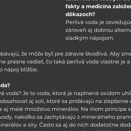
fakty a medicína založe
dôkazoch? 
Perlivá voda je osviežujú
zároveň aj dobrou altern
sladkým nápojom. 
obávajú, že môže byť pre zdravie škodlivá. Aby sme 
e presne vedieť, čo taká perlivá voda vlastne je a 
 nápoj bližšie.
oda?
ivá voda? Je to voda, ktorá je naplnená oxidom uhl
bsahovať aj soli, ktoré sa pridávajú na zlepšenie c
a aj malé množstvo minerálov. Na inom princípe s
 vody, nakoľko sa zachytávajú z minerálneho pram
nerálov a síry. Často sa aj do nich dodatočne dod