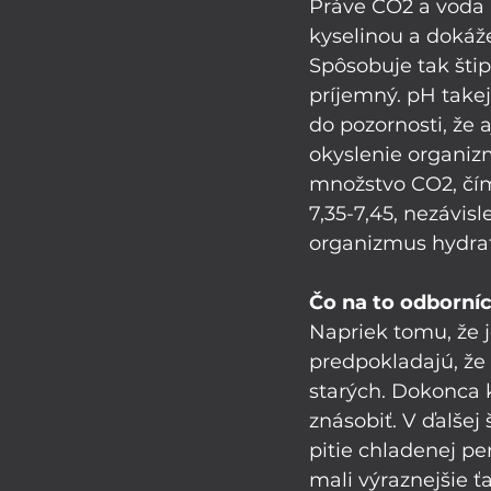
Práve CO2 a voda r
kyselinou a dokáž
Spôsobuje tak štip
príjemný. pH takej
do pozornosti, že 
okyslenie organiz
množstvo CO2, čím
7,35-7,45, nezávis
organizmus hydrat
Čo na to odborníc
Napriek tomu, že je
predpokladajú, že 
starých. Dokonca k
znásobiť. V ďalšej 
pitie chladenej pe
mali výraznejšie ťa