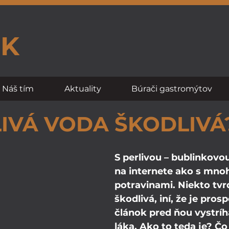
SK
Náš tím
Aktuality
Búrači gastromýtov
LIVÁ VODA ŠKODLIVÁ
S perlivou – bublinkovou
na internete ako s mno
potravinami. Niekto tvrdí
škodlivá, iní, že je pros
článok pred ňou vystríh
láka. Ako to teda je? Čo