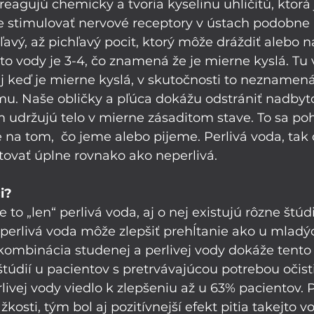
eagujú chemicky a tvoria kyselinu uhličitú, ktorá 
e stimulovať nervové receptory v ústach podobne 
ľavý, až pichľavý pocit, ktorý môže dráždiť alebo n
to vody je 3-4, čo znamená že je mierne kyslá. T
aj keď je mierne kyslá, v skutočnosti to neznamená
mu. Naše obličky a pľúca dokážu odstrániť nadbyt
 udržujú telo v mierne zásaditom stave. To sa po
le na tom,  čo jeme alebo pijeme. Perlivá voda, tak
ovať úplne rovnako ako neperlivá. 
i?
 to „len“ perlivá voda, aj o nej existujú rôzne štúdi
perlivá voda môže zlepšiť prehĺtanie ako u mladých
ombinácia studenej a perlivej vody dokáže tento 
štúdií u pacientov s pretrvávajúcou potrebou očistiť
rlivej vody viedlo k zlepšeniu až u 63% pacientov. 
žkosti, tým bol aj pozitívnejší efekt pitia takejto vo