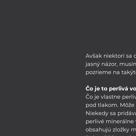
Avšak niektorí sa 
jasný názor, musím
pozrieme na takýto
Čo je to perlivá v
Čo je vlastne perl
pod tlakom. Môže o
Niekedy sa pridáv
perlivé minerálne
obsahujú zložky mi