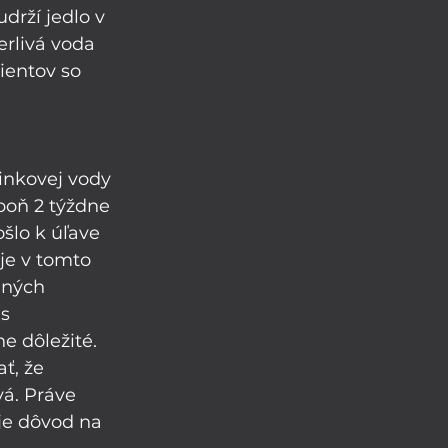
drží jedlo v 
erlivá voda 
ientov so 
linkovej vody 
poň 2 týždne 
šlo k úľave 
je v tomto 
mných 
s 
e dôležité. 
ť, že 
vá. Práve 
je dôvod na 