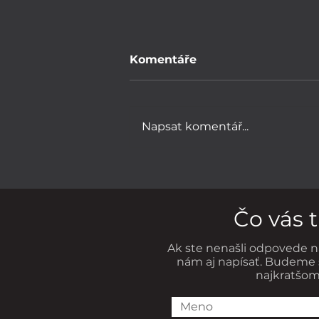
Komentáře
Napsat komentář...
Čo nám ukázala najdlhšia
štúdia o šťastí?
Čo vás 
Ak ste nenašli odpovede n
nám aj napísať. Budeme 
najkratšom