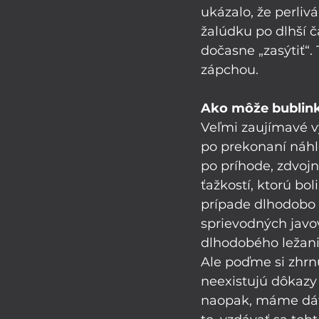
ukázalo, že perlivá
žalúdku po dlhší č
dočasne „zasýtiť“.
zápchou. 
Ako môže bublink
Veľmi zaujímavé vý
po prekonaní náhle
po príhode, zdvojn
ťažkostí, ktorú bo
prípade dlhodobo
sprievodných javov
dlhodobého ležania
Ale poďme si zhrnú
neexistujú dôkazy 
naopak, máme dáta