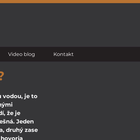
Video blog
Kontakt
?
 vodou, je to 
hými 
, že je 
pešná. Jeden 
a, druhý zase 
 hovoria 