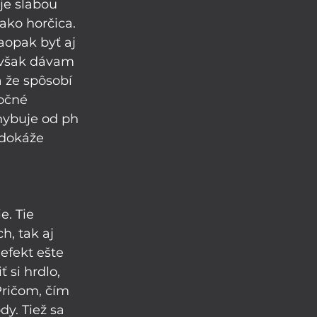
je slabou 
ako horčica. 
aopak byť aj 
u však dávam 
 že spôsobí 
očné 
hybuje od ph 
 dokáže 
e. Tie 
, tak aj 
efekt ešte 
 si hrdlo, 
Pričom, čím 
dy. Tiež sa 