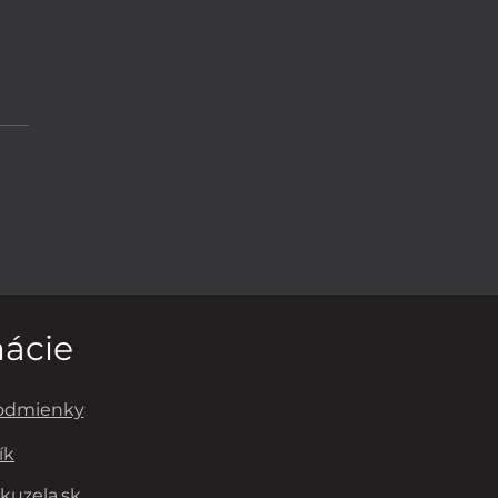
RUŠOVANÉ
DOVANIE
mácie
odmienky
ík
kuzela.sk