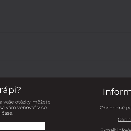
POTRAVINY AKO
PRE
PREVENCIA VZNIKU
HLA
RAKOVINY PRSNÍKA
trápi?
Infor
a vaše otázky, môžete
sa vám venovať v čo
Obchodné p
 čase.
Cenn
E-mail:
info@