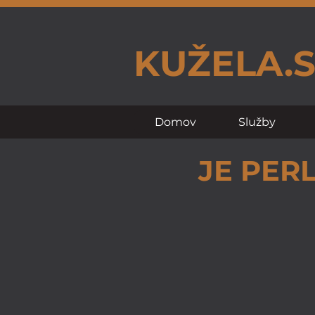
KUŽELA.
Domov
Služby
JE PER