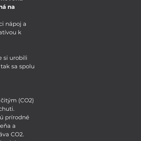
ná na 
ci nápoj a 
atívou k 
si urobili 
tak sa spolu 
ičitým (CO2) 
huti. 
ú prírodné 
eňa a 
áva CO2. 