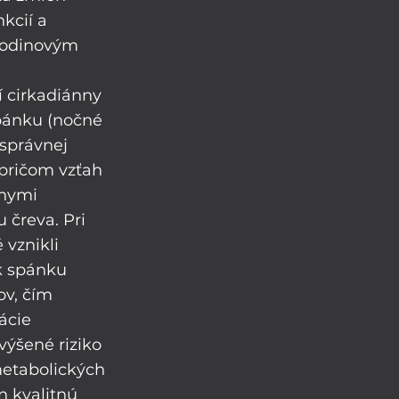
kcií a 
hodinovým 
í cirkadiánny 
spánku (nočné 
správnej 
 pričom vzťah 
nymi 
 čreva. Pri 
vznikli 
k spánku 
ov, čím 
ácie 
ýšené riziko 
metabolických 
n kvalitnú 