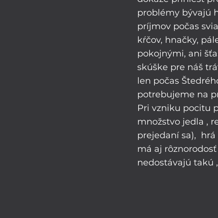
problémy bývajú h
príjmov počas svia
kŕčov, hnačky, pál
pokojnými, ani šť
skúške pre náš trá
len počas Štedrého
potrebujeme na pr
Pri vzniku pocitu p
množstvo jedla , r
prejedaní sa),  hr
má aj rôznorodosť
nedostávajú takú „