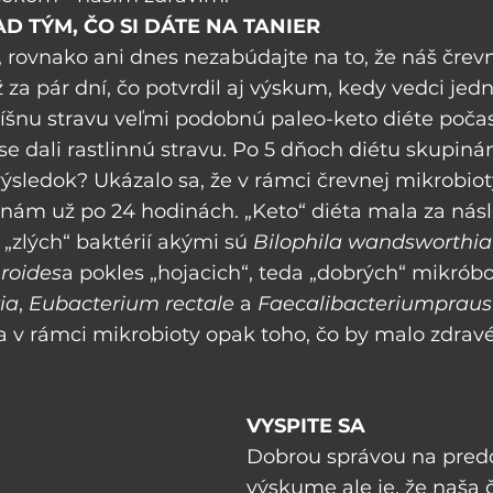
D TÝM, ČO SI DÁTE NA TANIER
i, rovnako ani dnes nezabúdajte na to, že náš čre
 za pár dní, čo potvrdil aj výskum, kedy vedci jed
číšnu stravu veľmi podobnú paleo-keto diéte počas 
e dali rastlinnú stravu. Po 5 dňoch diétu skupiná
sledok? Ukázalo sa, že v rámci črevnej mikrobiot
m už po 24 hodinách. „Keto“ diéta mala za násl
 „zlých“ baktérií akými sú 
Bilophila wandsworthia
roides
a pokles „hojacich“, teda „dobrých“ mikróbo
ia
, 
Eubacterium rectale
 a 
Faecalibacteriumprausn
a v rámci mikrobioty opak toho, čo by malo zdravé
VYSPITE SA
Dobrou správou na pre
výskume ale je, že naša 