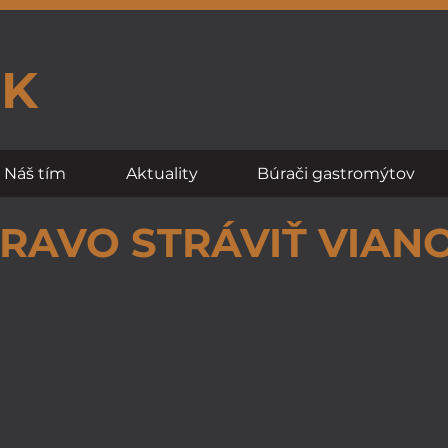
SK
Náš tím
Aktuality
Búrači gastromýtov
RAVO STRÁVIŤ VIAN