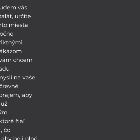
ebudem vás 
alát, určite 
hto miesta 
ročne 
iktnými 
zákazom 
r vám chcem 
adu 
myslí na vaše 
 črevné 
prajem, aby 
 už 
ým 
toré žiaľ 
, čo 
aby boli plné 