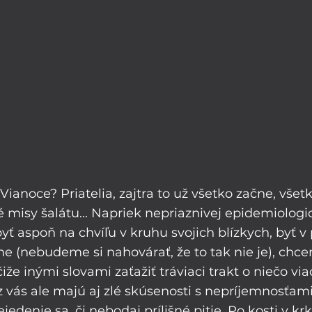
Vianoce? Priatelia, zajtra to už všetko začne, všetk
 misy šalátu... Napriek nepriaznivej epidemiologick
yť aspoň na chvíľu v kruhu svojich blízkych, byť v 
 (nebudeme si nahovárať, že to tak nie je), chceme
 čiže inými slovami zaťažiť tráviaci trakt o niečo vi
z vás ale majú aj zlé skúsenosti s nepríjemnosťami
jedenie sa, či nebodaj prílišné pitie. Po kosti v krk