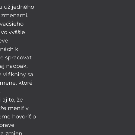
u už jedného 
i zmenami. 
 väčšieho 
vo vyššie 
eve 
inách k 
ie spracovať 
 aj naopak. 
 vlákniny sa 
kmene, ktoré 
.
aj to, že 
že meniť v 
me hovoriť o 
prave 
ka zmien 