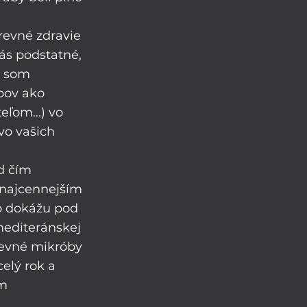
revné zdravie 
ás podstatné, 
h som 
ipov ako 
eľom...) vo 
vo vašich 
d čím 
najcennejším 
o dokážu pod 
mediteránskej 
revné mikróby 
elý rok a 
m 