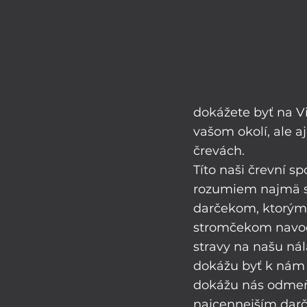
dokážete byť na Vi
vašom okolí, ale a
črevách. 
Títo naši črevní s
rozumiem najmä s
darčekom, ktorým 
stromčekom navodi
stravy na našu ná
dokážu byť k nám š
dokážu nás odmeň
najcennejším dar