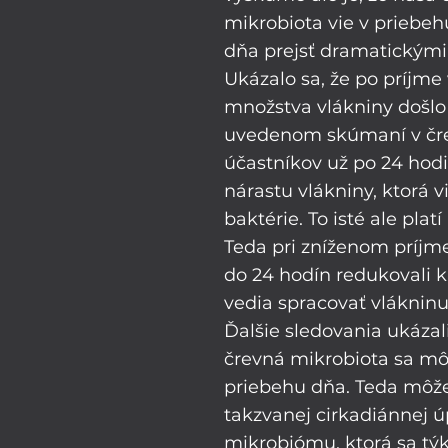
mikrobiota vie v priebeh
dňa prejsť dramatickým
Ukázalo sa, že po príjme
množstva vlákniny došlo 
uvedenom skúmaní v čr
účastníkov už po 24 hod
nárastu vlákniny, ktorá v
baktérie. To isté ale platí
Teda pri zníženom príjme
do 24 hodín redukovali 
vedia spracovať vlákninu
Ďalšie sledovania ukázali 
črevná mikrobiota sa mô
priebehu dňa. Teda môže
takzvanej cirkadiánnej ú
mikrobiómu, ktorá sa tý