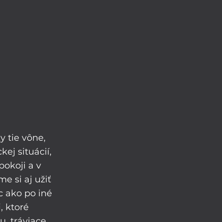
y tie vône, 
ej situácií, 
pokoji a v 
 si aj užiť 
ac ako po iné 
, ktoré 
u, tráviace 