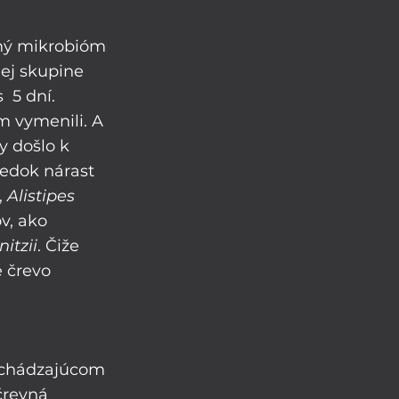
vný mikrobióm 
nej skupine 
 5 dní. 
m vymenili. A 
y došlo k 
edok nárast 
, 
Alistipes 
v, ako 
itzii
. Čiže 
 črevo 
dchádzajúcom 
črevná 