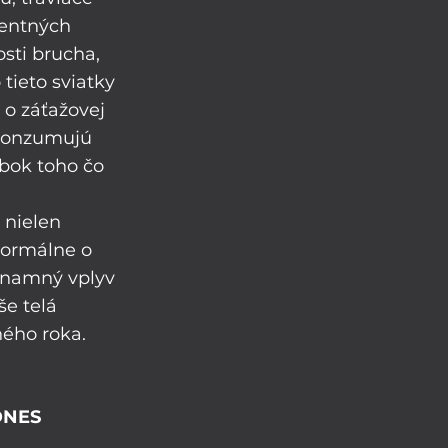
entných 
sti brucha, 
tieto sviatky 
o záťažovej 
 konzumujú 
obok toho čo 
 nielen 
normálne o 
ýznamný vplyv 
e telá 
ého roka. 
DNES 