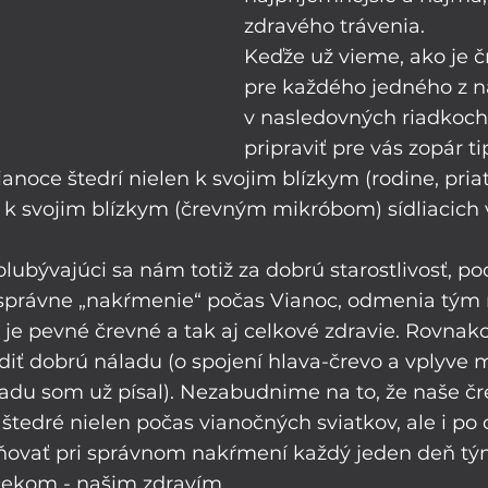
zdravého trávenia. 
Keďže už vieme, ako je č
pre každého jedného z n
v nasledovných riadkoc
pripraviť pre vás zopár t
anoce štedrí nielen k svojim blízkym (rodine, priat
j k svojim blízkym (črevným mikróbom) sídliacich 
polubývajúci sa nám totiž za dobrú starostlivosť, po
právne „nakŕmenie“ počas Vianoc, odmenia tým 
je pevné črevné a tak aj celkové zdravie. Rovnak
ť dobrú náladu (o spojení hlava-črevo a vplyve 
ladu som už písal). Nezabudnime na to, že naše č
tedré nielen počas vianočných sviatkov, ale i po c
ovať pri správnom nakŕmení každý jeden deň tý
čekom - našim zdravím.