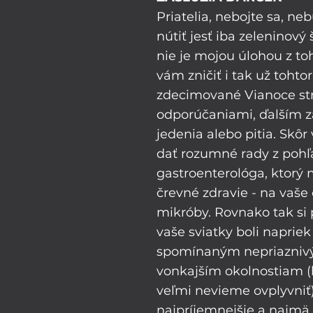
Priatelia, nebojte sa, n
nútiť jesť iba zeleninový š
nie je mojou úlohou z to
vám zničiť i tak už tohto
zdecimované Vianoce str
odporúčaniami, ďalším 
jedenia alebo pitia. Skô
dať rozumné rady z pohľ
gastroenterológa, ktorý 
črevné zdravie - na vaše
mikróby. Rovnako tak si 
vaše sviatky boli napriek
spomínaným nepriazniv
vonkajším okolnostiam (k
veľmi nevieme ovplyvniť)
najpríjemnejšie a najmä, 