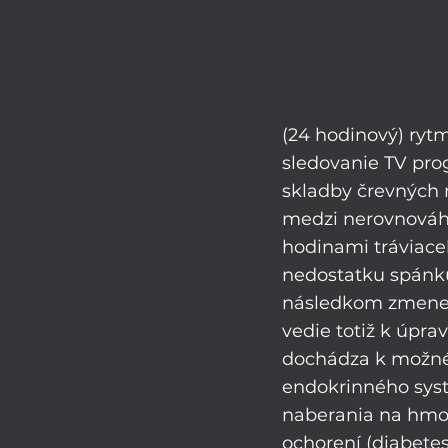
(24 hodinový) rytm
sledovanie TV pro
skladby črevných m
medzi nerovnováh
hodinami tráviaceh
nedostatku spánku 
následkom zmenene
vedie totiž k úpra
dochádza k možném
endokrinného syst
naberania na hmot
ochorení (diabetes