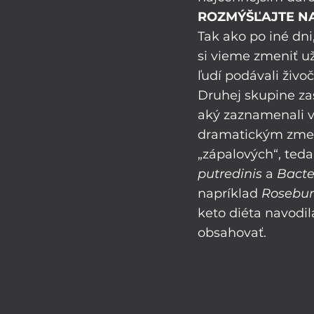
ROZMÝŠĽAJTE NA
Tak ako po iné dn
si vieme zmeniť už
ľudí podávali živo
Druhej skupine zas
aký zaznamenali vý
dramatickým zmená
„zápalových“, teda
putredinis
 a 
Bacte
napríklad 
Rosebur
keto diéta navodil
obsahovať. 