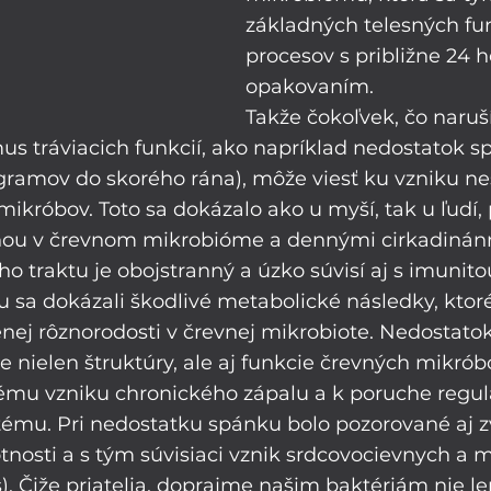
základných telesných fun
procesov s približne 24 
opakovaním.
Takže čokoľvek, čo naruš
us tráviacich funkcií, ako napríklad nedostatok 
gramov do skorého rána), môže viesť ku vzniku ne
ikróbov. Toto sa dokázalo ako u myší, tak u ľudí,
ou v črevnom mikrobióme a dennými cirkadinán
o traktu je obojstranný a úzko súvisí aj s imunitou
sa dokázali škodlivé metabolické následky, ktoré 
j rôznorodosti v črevnej mikrobiote. Nedostato
ve nielen štruktúry, ale aj funkcie črevných mikrób
u vzniku chronického zápalu a k poruche regul
ému. Pri nedostatku spánku bolo pozorované aj zv
nosti a s tým súvisiaci vznik srdcovocievnych a 
). Čiže priatelia, doprajme našim baktériám nie le