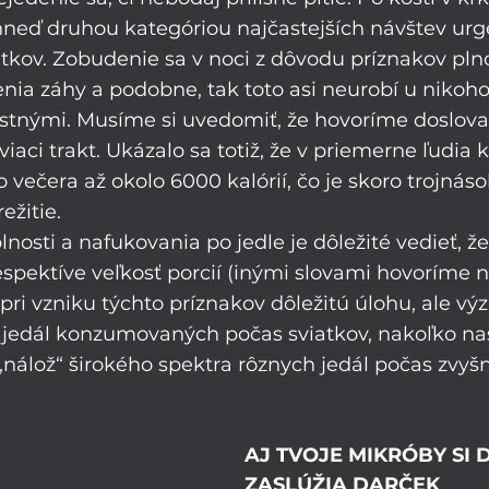
neď druhou kategóriou najčastejších návštev urg
tkov. Zobudenie sa v noci z dôvodu príznakov plno
enia záhy a podobne, tak toto asi neurobí u nikoho 
astnými. Musíme si uvedomiť, že hovoríme doslova 
viaci trakt. Ukázalo sa totiž, že v priemerne ľudia
 večera až okolo 6000 kalórií, čo je skoro trojnás
ežitie.
lnosti a nafukovania po jedle je dôležité vedieť, že
espektíve veľkosť porcií (inými slovami hovoríme 
á pri vzniku týchto príznakov dôležitú úlohu, ale v
 jedál konzumovaných počas sviatkov, nakoľko naš
nálož“ širokého spektra rôznych jedál počas zvyšn
AJ TVOJE MIKRÓBY SI 
ZASLÚŽIA DARČEK 