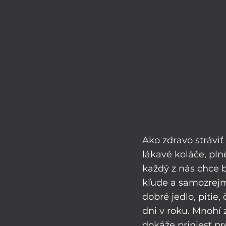
Ako zdravo stráviť 
lákavé koláče, plné
každý z nás chce b
kľude a samozrejme
dobré jedlo, pitie,
dni v roku. Mnohí 
dokáže priniesť pre