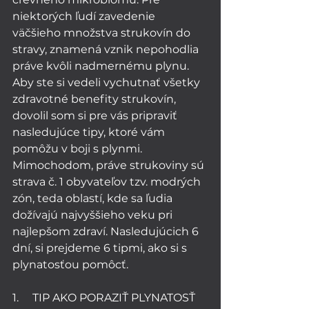
niektorých ľudí zavedenie 
väčšieho množstva strukovín do 
stravy, znamená vznik nepohodlia 
práve kvôli nadmernému plynu. 
Aby ste si vedeli vychutnať všetky 
zdravotné benefity strukovín, 
dovolil som si pre vás pripraviť 
nasledujúce tipy, ktoré vám 
pomôžu v boji s plynmi. 
Mimochodom, práve strukoviny sú 
strava č. 1 obyvateľov tzv. modrých 
zón, teda oblastí, kde sa ľudia 
dožívajú najvyššieho veku pri 
najlepšom zdraví. Nasledujúcich 6 
dní, si prejdeme 6 tipmi, ako si s 
plynatosťou pomôcť. 
1.     TIP AKO PORAZIŤ PLYNATOSŤ