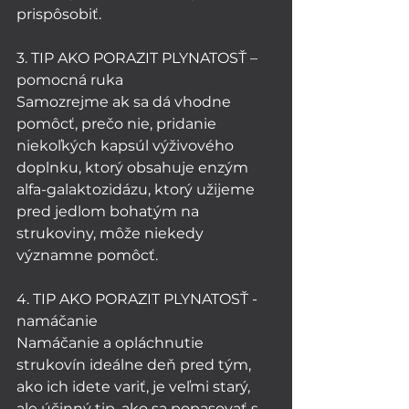
prispôsobiť.
3. TIP AKO PORAZIT PLYNATOSŤ – 
pomocná ruka
Samozrejme ak sa dá vhodne 
pomôcť, prečo nie, pridanie 
niekoľkých kapsúl výživového 
doplnku, ktorý obsahuje enzým 
alfa-galaktozidázu, ktorý užijeme 
pred jedlom bohatým na 
strukoviny, môže niekedy 
významne pomôcť. 
4. TIP AKO PORAZIT PLYNATOSŤ - 
namáčanie
Namáčanie a opláchnutie 
strukovín ideálne deň pred tým, 
ako ich idete variť, je veľmi starý, 
ale účinný tip, ako sa popasovať s 