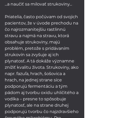
...a naučiť sa milovať strukoviny...
Priatelia, často počúvam od svojich 
pacientov, že v úvode prechodu na 
čo najrozmanitejšiu rastlinnú 
stravu a najmä na stravu, ktorá 
obsahuje strukoviny, majú 
problém, pretože s pridávaním 
strukovín sa zvyšuje aj ich 
plynatosť. A tá dokáže významne 
znížiť kvalitu života. Strukoviny, ako 
napr. fazuľa, hrach, šošovica a 
hrach, na jednej strane síce 
podporujú fermentáciu a tým 
pádom aj tvorbu oxidu uhličitého a 
vodíka – presne to spôsobuje 
plynatosť, ale na strane druhej 
podporujú tvorbu čo najzdravšieho 
črevného mikrobiómu. Pre 