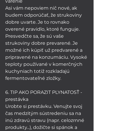
varenie
Asi vám nepoviem nič nové, ak 
budem odporúčať, že strukoviny 
dobre uvarte. Je to rovnako 
overené pravidlo, ktoré funguje. 
Presvedčte sa, že sú vaše 
strukoviny dobre prevarené. Je 
možné ich kúpiť už predvarené a 
pripravené na konzumáciu. Vysoké 
teploty používané v komerčných 
kuchyniach totiž rozkladajú 
fermentovateľné zložky.
6. TIP AKO PORAZIT PLYNATOSŤ - 
prestávka
Urobte si prestávku. Venujte svoj 
čas medzitým sústredeniu sa na 
inú zdravú stravu (napr. celozrnné 
produkty...), dožičte si spánok a 