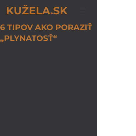
KUŽELA.SK
6 TIPOV AKO PORAZIŤ
„PLYNATOSŤ“