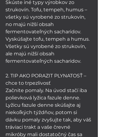
Skúste iné typy výrobkov zo 
strukovín. Tofu, tempeh, humus – 
všetky sú vyrobené zo strukovín, 
no majú nižší obsah 
fermentovateľných sacharidov. 
Vyskúšajte tofu, tempeh a humus. 
Všetky sú vyrobené zo strukovín, 
ale majú nižší obsah 
fermentovateľných sacharidov.
2. TIP AKO PORAZIT PLYNATOSŤ – 
chce to trpezlivosť
Začnite pomaly. Na úvod stačí iba 
polievková lyžica fazule denne. 
Lyžicu fazule denne skúšajte aj 
niekoľkých týždňov, potom si 
dávku pomaly zvyšujte tak, aby váš 
tráviaci trakt a vaše črevné 
mikróby mali dostatočný čas sa 