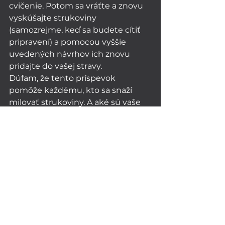
cvičenie. Potom sa vráťte a znovu 
vyskúšajte strukoviny 
(samozrejme, keď sa budete cítiť 
pripravení) a pomocou vyššie 
uvedených návrhov ich znovu 
pridajte do vašej stravy.
Dúfam, že tento príspevok 
pomôže každému, kto sa snaží 
milovať strukoviny. A aké sú vaše 
najlepšie tipy proti plynatosti zo 
strukovín? 