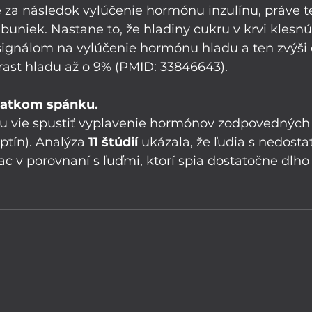
e za následok vylúčenie hormónu inzulínu, práve
buniek. Nastane to, že hladiny cukru v krvi klesnú
 signálom na vylúčenie hormónu hladu a ten zvýši c
rast hladu až o 9% (PMID: 33846643).
ostatkom spánku.
 vie spustiť vyplavenie hormónov zodpovedných 
eptín). Analýza 
11 štúdií
 ukázala, že ľudia s nedos
c v porovnaní s ľuďmi, ktorí spia dostatočne dlho