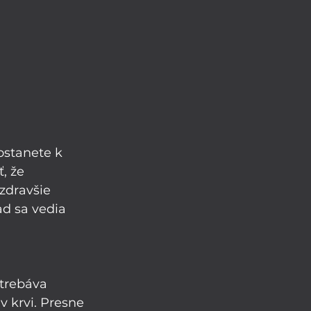
ostanete k 
, že 
 zdravšie 
ad sa vedia 
trebáva 
 krvi. Presne 