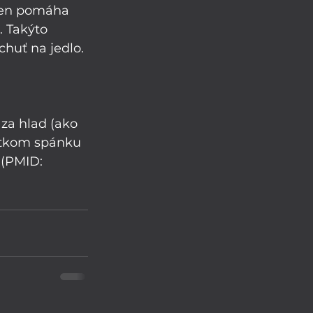
 ten pomáha 
. Takýto 
huť na jedlo. 
za hlad (ako 
tatkom spánku 
 (PMID: 