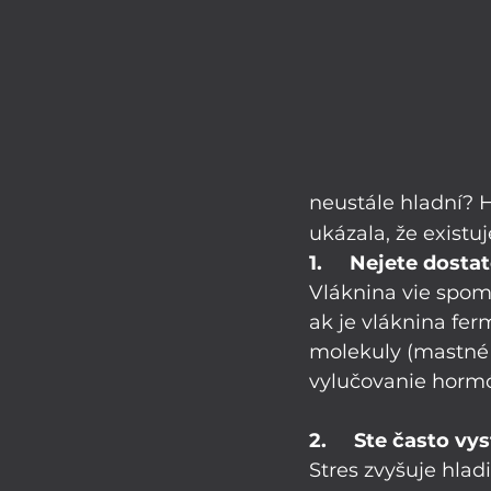
neustále hladní? H
ukázala, že existu
1.     Nejete dosta
Vláknina vie spoma
ak je vláknina fe
molekuly (mastné 
vylučovanie hormó
2.     Ste často v
Stres zvyšuje hlad