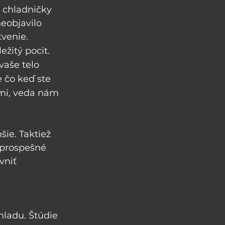
 chladničky 
eobjavilo 
tvenie.
ežitý pocit. 
aše telo 
e čo keď ste 
rmi, veda nám 
ie. Taktiež 
 prospešné 
vniť 
hladu. Štúdie 