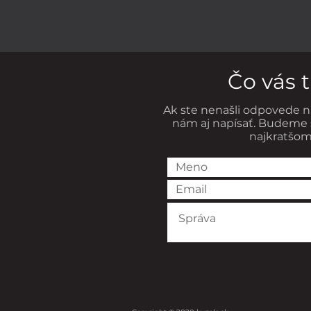
Čo nám ukázala najdlhšia
štúdia o šťastí?
Čo vás 
Ak ste nenašli odpovede n
nám aj napísať. Budeme 
najkratšom