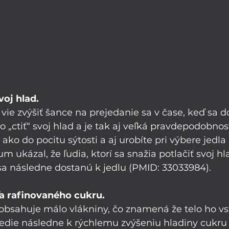
svoj hlad.
vie zvýšiť šance na prejedanie sa v čase, keď sa d
to „ctiť“ svoj hlad a je tak aj veľká pravdepodobnosť
ako do pocitu sýtosti a aj urobíte pri výbere jedla
 ukázal, že ľudia, ktorí sa snažia potlačiť svoj hl
 sa následne dostanú k jedlu (PMID: 33033984).
veľa rafinovaného cukru.
obsahuje málo vlákniny, čo znamená že telo ho vs
vedie následne k rýchlemu zvýšeniu hladiny cukru v