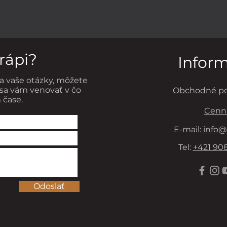
POTRAVINY AKO
PRE
PREVENCIA VZNIKU
HLA
RAKOVINY PRSNÍKA
trápi?
Infor
a vaše otázky, môžete
sa vám venovať v čo
Obchodné p
 čase.
Cenn
E-mail:
info@
Tel:
+421 908
Odoslať