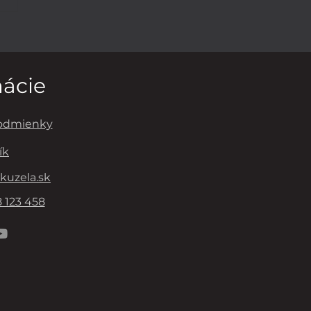
RUŠOVANÉ
DOVANIE
mácie
odmienky
ík
kuzela.sk
 123 458