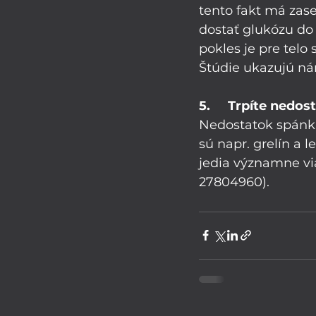
tento fakt má zas
dostať glukózu do 
pokles je pre telo
Štúdie ukazujú ná
5.     Trpíte ned
Nedostatok spánku
sú napr. grelín a l
jedia významne via
27804960).