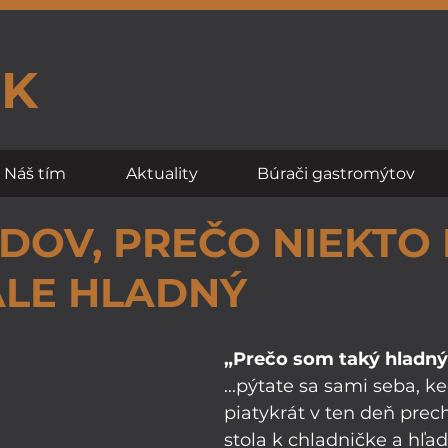
SK
Náš tím
Aktuality
Búrači gastromýtov
DOV, PREČO NIEKTO
LE HLADNÝ
„Prečo som taký hladný
...pýtate sa sami seba, ke
piatykrát v ten deň prec
stola k chladničke a hľadá