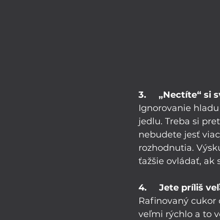
3.     „Nectíte“ si 
Ignorovanie hladu 
jedlu. Treba si pre
nebudete jesť viac 
rozhodnutia. Výskum
ťažšie ovládať, ak
4.     Jete príliš 
Rafinovaný cukor 
veľmi rýchlo a to 