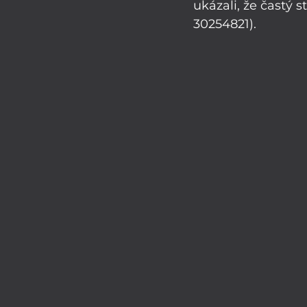
ukázali, že častý s
30254821).