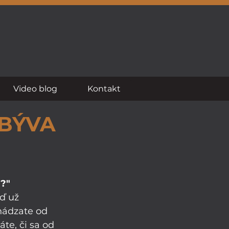
Video blog
Kontakt
 BÝVA
?"
ď už 
hádzate od 
te, či sa od 