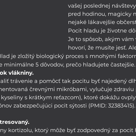
vašej poslednej návštevy
pred hodinou, magicky n
nejaké lákavejšie občers
Pocit hladu je životne dôl
Je to spôsob, akým vám v
hovorí, že musíte jesť. Al
lad je zložitý biologický proces s mnohými fakto
je minimálne 5 dôvodov, prečo hladujete častejšie.
tok vlákniny. 
liť trávenie a pomôcť tak pocitu byť najedený dlhš
rmentovaná črevnými mikróbami, vylučuje zdraviu
kyseliny s krátkym reťazcom), ktoré dokážu ovply
nov zabezpečujúci pocit sýtosti (PMID: 32383415).
ystresovaný.
iny kortizolu, ktorý môže byť zodpovedný za pocit 