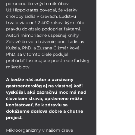
pomocou črevných mikróbov.
Už Hippokrates povedal, že všetky 
choroby sídlia v črevách. Ľudstvu 
trvalo viac než 2 400 rokov, kým túto 
pravdu dokázalo podoprieť faktami. 
Autori mimoriadne úspešnej knihy 
Zdravé črevo a trávenie
, doc. Ladislav 
Kužela, PhD. a Zuzana Čižmáriková, 
PhD, sa v tomto diele podujali 
prebádať fascinujúce prostredie ľudskej 
mikrobioty.
A keďže náš autor a uznávaný 
gastroenterológ aj na vlastnej koži 
vyskúšal, akú zázračnú moc má nad 
človekom strava, oprávnene môže 
konštatovať, že k zdraviu sa 
dokážeme doslova dobre a chutne 
prejesť.
Mikroorganizmy v našom čreve 