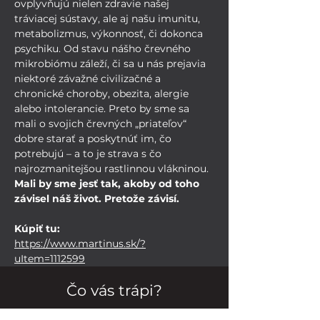
ovplyvňujú nielen zdravie našej 
tráviacej sústavy, ale aj našu imunitu, 
metabolizmus, výkonnosť, či dokonca 
psychiku. Od stavu nášho črevného 
mikrobiómu záleží, či sa u nás prejavia 
niektoré závažné civilizačné a 
chronické choroby, obezita, alergie 
alebo intolerancie. Preto by sme sa 
mali o svojich črevných „priateľov“ 
dobre starať a poskytnúť im, čo 
potrebujú – a to je strava s čo 
najrozmanitejšou rastlinnou vlákninou. 
Mali by sme jesť tak, akoby od toho 
závisel náš život. Pretože závisí.
Kúpiť tu:
https://www.martinus.sk/?
uItem=1112599
Čo vás trápi?
Ak ste nenašli odpovede na vaše