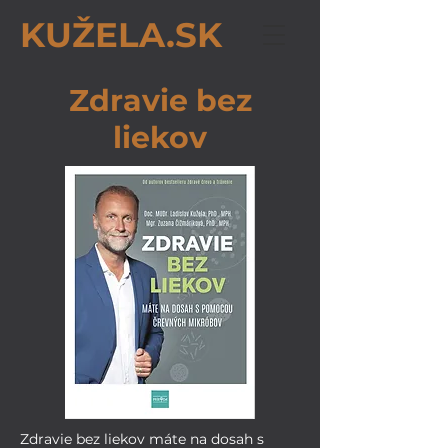
KUŽELA.SK
Zdravie bez
liekov
Zdravie bez liekov máte na dosah s 