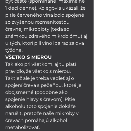
byť časté (spomínané  maximálne 
1 deci denne). Kolegovia ukázali, že 
pitie červeného vína bolo spojené 
so zvýšenou rozmanitosťou 
črevnej mikrobioty (teda so 
známkou zdravého mikrobiómu) aj 
u tých, ktorí pili víno iba raz za dva 
týždne. 
VŠETKO S MIEROU
Tak ako pri všetkom, aj tu platí 
pravidlo, že všetko s mierou. 
Taktiež ale je treba vedieť aj o 
spojení čreva s pečeňou, ktoré je 
obojsmerné (podobne ako 
spojenie hlavy s črevom). Pitie 
alkoholu toto spojenie dokáže 
narušiť, pretože naše mikróby v 
črevách pomáhajú alkohol 
metabolizovať.