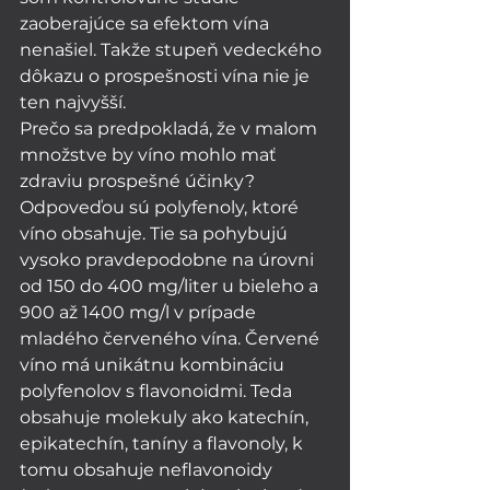
zaoberajúce sa efektom vína 
nenašiel. Takže stupeň vedeckého 
dôkazu o prospešnosti vína nie je 
ten najvyšší.
Prečo sa predpokladá, že v malom 
množstve by víno mohlo mať 
zdraviu prospešné účinky? 
Odpoveďou sú polyfenoly, ktoré 
víno obsahuje. Tie sa pohybujú 
vysoko pravdepodobne na úrovni 
od 150 do 400 mg/liter u bieleho a 
900 až 1400 mg/l v prípade 
mladého červeného vína. Červené 
víno má unikátnu kombináciu 
polyfenolov s flavonoidmi. Teda 
obsahuje molekuly ako katechín, 
epikatechín, taníny a flavonoly, k 
tomu obsahuje neflavonoidy 