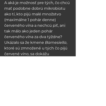
A aká je možnosť pre tých, čo chcú 
mať podobne dobrú mikrobiotu 
ako tí, kto pijú malé množstvo 
(maximálne 1 pohár denne) 
červeného vína a nechcú piť, ani 
tak málo ako jeden pohár 
červeného vína za dva týždne? 
Ukázalo sa že kmene 
Barnesiella
, 
ktoré sú zmnožené u tých čo pijú 
červené víno, sa dokážu 
zdvojnásobiť aj jedením čiernych 
malín, ktoré sú dokonca 4x viac 
bohaté na polyfenoly v porovnaní s 
červeným vínom. 
Takže priatelia ako vidíte vždy je 
možnosť výberu a hlavne všetko je 
treba robiť s mierou. V prípade 
alkoholu to platí naozaj 
niekoľkonásobne.