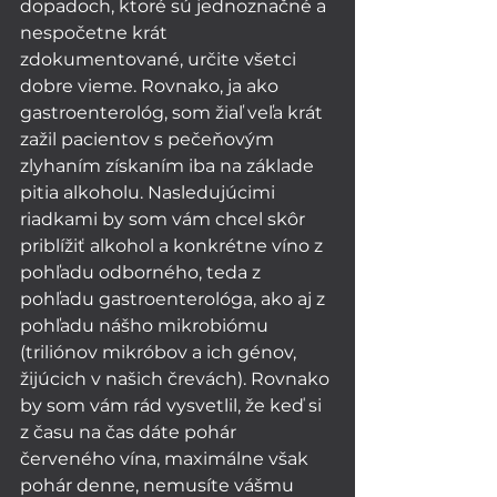
dopadoch, ktoré sú jednoznačné a 
nespočetne krát 
zdokumentované, určite všetci 
dobre vieme. Rovnako, ja ako 
gastroenterológ, som žiaľ veľa krát 
zažil pacientov s pečeňovým 
zlyhaním získaním iba na základe 
pitia alkoholu. Nasledujúcimi 
riadkami by som vám chcel skôr 
priblížiť alkohol a konkrétne víno z 
pohľadu odborného, teda z 
pohľadu gastroenterológa, ako aj z 
pohľadu nášho mikrobiómu 
(triliónov mikróbov a ich génov, 
žijúcich v našich črevách). Rovnako 
by som vám rád vysvetlil, že keď si 
z času na čas dáte pohár 
červeného vína, maximálne však 
pohár denne, nemusíte vášmu 