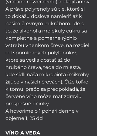
(vrátane resveratrolu) a elagitaníny. 
A práve polyfenoly sú tie, ktoré si 
to dokážu doslova namieriť až k 
našim črevným mikróbom. Ide o 
to, že alkohol a molekuly cukru sa 
kompletne a pomerne rýchlo 
vstrebú v tenkom čreve, na rozdiel 
od spomínaných polyfenolov, 
ktoré sa vedia dostať až do 
hrubého čreva, teda do miesta, 
kde sídli naša mikrobiota (mikróby 
žijúce v našich črevách). Čiže toľko 
k tomu, prečo sa predpokladá, že 
červené víno môže mať zdraviu 
prospešné účinky. 
A hovoríme o 1 pohári denne v 
objeme 1, 25 dcl. 
VÍNO A VEDA