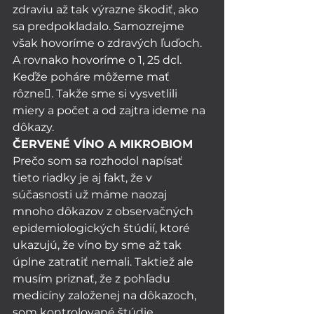
zdraviu až tak výrazne škodiť, ako 
sa predpokladalo. Samozrejme 
však hovoríme o zdravých ľuďoch. 
A rovnako hovoríme o 1, 25 dcl. 
Keďže poháre môžeme mať 
rôzne. Takže sme si vysvetlili 
miery a počet a od zajtra ideme na 
dôkazy. 
ČERVENÉ VÍNO A MIKROBIOM 
Prečo som sa rozhodol napísať 
tieto riadky je aj fakt, že v 
súčasnosti už máme naozaj 
mnoho dôkazov z observačných 
epidemiologických štúdií, ktoré 
ukazujú, že víno by sme až tak 
úplne zatratiť nemali. Taktiež ale 
musím priznať, že z pohľadu 
medicíny založenej na dôkazoch, 
som kontrolované štúdie 