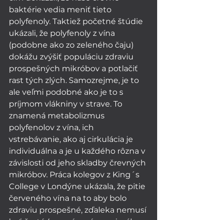
baktérie vedia meniť tieto 
polyfenoly. Taktiež početné štúdie 
ukázali, že polyfenoly z vína 
(podobne ako zo zeleného čaju) 
dokážu zvýšiť populáciu zdraviu 
prospešných mikróbov a potlačiť 
rast tých zlých. Samozrejme, je to 
ale veľmi podobné ako je to s 
príjmom vlákniny v strave. To 
znamená metabolizmus 
polyfenolov z vína, ich 
vstrebávanie, ako aj cirkulácia je 
individuálna a je u každého rôzna v 
závislosti od jeho skladby črevných 
mikróbov. Práca kolegov z King´s 
College v Londýne ukázala, že pitie 
červeného vína na to aby bolo 
zdraviu prospešné, zďaleka nemusí 