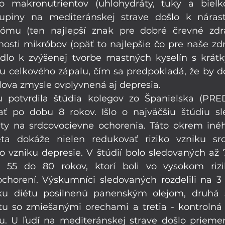
 makronutrientov (uhlohydráty, tuky a bielkov
upiny na mediteránskej strave došlo k nárastu
ómu (ten najlepší znak pre dobré črevné zdrav
čnosti mikróbov (opäť to najlepšie čo pre naše z
edlo k zvýšenej tvorbe mastných kyselín s krát
u celkového zápalu, čím sa predpokladá, že by 
lova zmysle ovplyvnená aj depresia.
u potvrdila štúdia kolegov zo Španielska (PRED
vať po dobu 8 rokov. Išlo o najväčšiu štúdiu sl
ty na srdcovocievne ochorenia. Táto okrem inéh
ta dokáže nielen redukovať riziko vzniku srd
iko vzniku depresie. V štúdií bolo sledovaných až
 55 do 80 rokov, ktorí boli vo vysokom rizi
chorení. Výskumníci sledovaných rozdelili na 3 
ku diétu posilnenú panenským olejom, druhá s
u so zmiešanými orechami a tretia - kontrolná 
u. U ľudí na mediteránskej strave došlo prieme