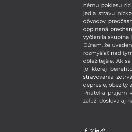
nému poklesu rizi
jedla stravu nízko
dôvodov predčasne
doplnená orechami
vyčlenila skupina 
Dúfam, že uvedené 
rozmýšľať nad tým,
dôležitejšie. Ak s
(o ktorej benefi
stravovania zotrvá
depresie, obezity 
Priatelia prajem
záleží doslova aj n