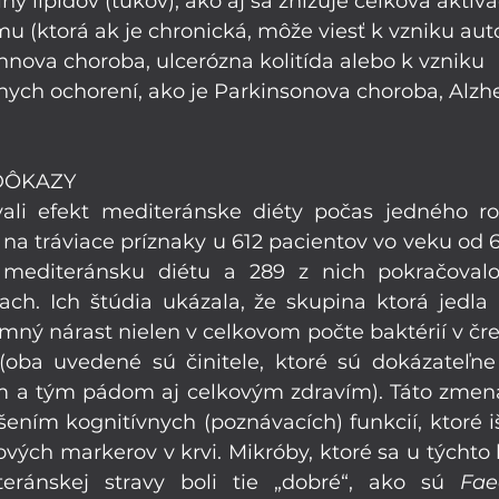
diny lipidov (tukov), ako aj sa znižuje celková aktivá
u (ktorá ak je chronická, môže viesť k vzniku au
hnova choroba, ulcerózna kolitída alebo k vzniku 
ych ochorení, ako je Parkinsonova choroba, Alzh
DÔKAZY
vali efekt mediteránske diéty počas jedného ro
na tráviace príznaky u 612 pacientov vo veku od 65
 mediteránsku diétu a 289 z nich pokračovalo
iach. Ich štúdia ukázala, že skupina ktorá jedla
ný nárast nielen v celkovom počte baktérií v čreve
 (oba uvedené sú činitele, ktoré sú dokázateľne
 a tým pádom aj celkovým zdravím). Táto zmena 
šením kognitívnych (poznávacích) funkcií, ktoré iš
vých markerov v krvi. Mikróby, ktoré sa u týchto ľ
ránskej stravy boli tie „dobré“, ako sú 
Fae