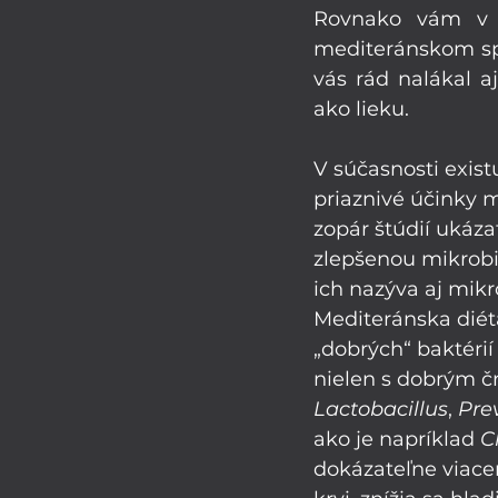
Rovnako vám v n
mediteránskom spô
vás rád nalákal a
ako lieku. 
V súčasnosti exis
priaznivé účinky 
zopár štúdií ukáza
zlepšenou mikrobio
ich nazýva aj mikr
Mediteránska diéta
„dobrých“ baktérií
nielen s dobrým čr
Lactobacillus
, 
Pre
ako je napríklad 
C
dokázateľne viacero