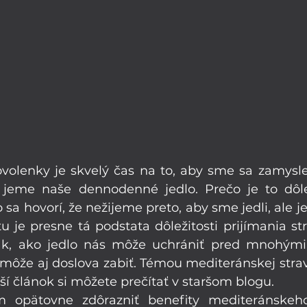
dovolenky je skvelý čas na to, aby sme sa zamysle
 jeme naše dennodenné jedlo. Prečo je to dôlež
a hovorí, že nežijeme preto, aby sme jedli, ale je
tu je presne tá podstata dôležitosti prijímania str
Tak, ako jedlo nás môže uchrániť pred mnohými 
môže aj doslova zabiť. Témou mediteránskej stravy
ší článok si môžete prečítať v staršom blogu.  
opätovne zdôrazniť benefity mediteránskeho 