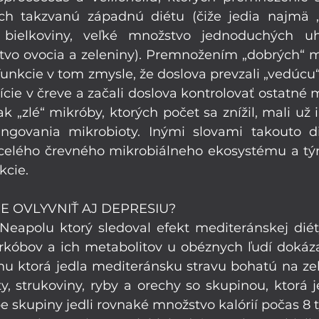
ch takzvanú západnú diétu (čiže jedia najmä „
e bielkoviny, veľké množstvo jednoduchých uh
o ovocia a zeleniny). Premnožením „dobrých“ mi
funkcie v tom zmysle, že doslova prevzali „vedúcu“ 
ície v čreve a začali doslova kontrolovať ostatné m
k „zlé“ mikróby, ktorých počet sa znížil, mali už i
ngovania mikrobioty. Inými slovami takouto di
y celého črevného mikrobiálneho ekosystému a t
kcie.
IE OVLYVNIŤ AJ DEPRESIU?
apolu ktorý sledoval efekt mediteránskej diéty
kóbov a ich metabolitov u obéznych ľudí dokáza
nu ktorá jedla mediteránsku stravu bohatú na zele
y, strukoviny, ryby a orechy so skupinou, ktorá j
 skupiny jedli rovnaké množstvo kalórií počas 8 tý