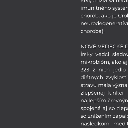
krvi, znížia sa hla
imunitného systém
chorôb, ako je Cro
neurodegeneratívn
choroba).
NOVÉ VEDECKÉ 
Írsky vedci sledo
mikrobióm, ako aj 
323 z nich jedlo
diétnych zvyklost
stravu mala význam
zlepšenej funkcii
najlepším črevným
spojená aj so zlep
so znížením zápalo
následkom medite