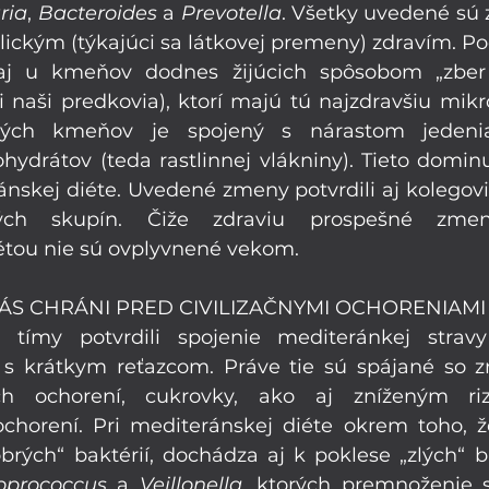
ria
, 
Bacteroides
 a 
Prevotella
. Všetky uvedené sú 
lickým (týkajúci sa látkovej premeny) zdravím. 
j u kmeňov dodnes žijúcich spôsobom „zber a
 naši predkovia), ktorí majú tú najzdravšiu mikro
ných kmeňov je spojený s nárastom jedenia
ydrátov (teda rastlinnej vlákniny). Tieto dominuj
ánskej diéte. Uvedené zmeny potvrdili aj kolegovi
ých skupín. Čiže zdraviu prospešné zmen
étou nie sú ovplyvnené vekom.
ÁS CHRÁNI PRED CIVILIZAČNYMI OCHORENIAMI
 tímy potvrdili spojenie mediteránkej strav
s krátkym reťazcom. Práve tie sú spájané so zn
ch ochorení, cukrovky, ako aj zníženým riz
chorení. Pri mediteránskej diéte okrem toho, ž
oprococcus
 a 
Veillonella
, ktorých premnoženie s