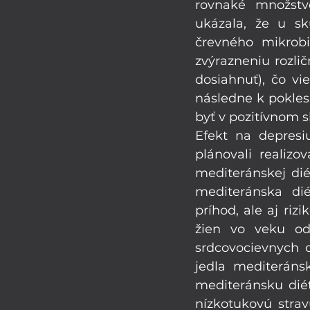
rovnaké množstvo
ukázala, že u sk
črevného mikrobi
zvýrazneniu rozli
dosiahnuť), čo vi
následne k pokles
byť v pozitívnom s
Efekt na depresi
plánovali realizo
mediteránskej dié
mediteránska dié
príhod, ale aj riz
žien vo veku od
srdcovocievnych o
jedla mediteráns
mediteránsku diét
nízkotukovú strav