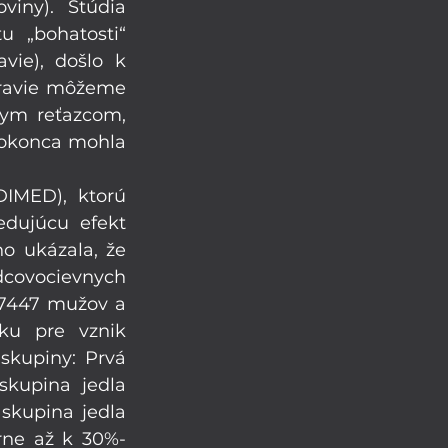
iny). Štúdia 
 „bohatosti“ 
ie), došlo k 
dravie môžeme 
kym reťazcom, 
dokonca mohla 
IMED), ktorú 
edujúcu efekt 
o ukázala, že 
covocievnych 
 7447 mužov a 
ku pre vznik 
skupiny: Prvá 
kupina jedla 
skupina jedla 
rne až k 30%-