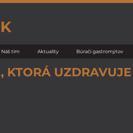
SK
Náš tím
Aktuality
Búrači gastromýtov
, KTORÁ UZDRAVUJE