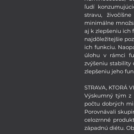
ľudí konzumujúci
stravu, živočíšn
minimálne množstv
aj k zlepšeniu ich 
najdôležitejšie poz
ich funkciu. Naopa
úlohu v rámci fu
zvýšeniu stabilit
zlepšeniu jeho fun
STRAVA, KTORÁ V
Výskumný tým z Ne
počtu dobrých mir
Porovnávali skupi
celozrnné produkt
západnú diétu. Obe