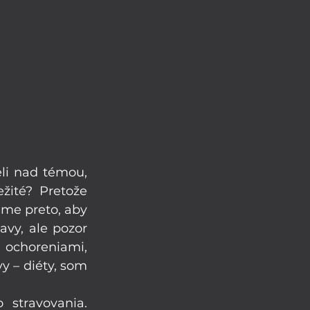
li nad témou, 
ité? Pretože 
me preto, aby 
avy, ale pozor 
ochoreniami, 
 – diéty, som 
stravovania. 