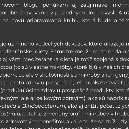
ovom blogu ponúkam aj zaujímavé informác
sobe stravovania v posledných dňoch vyšli. A už
j na novú pripravovanú knihu, ktorá bude o tém
tuje už mnoho vedeckých dôkazov, ktoré ukazujú na
mediteránskej diéty. Samozrejme, že mi to nedalo 
ť aj vám. Mediteránska diéta je totiž spojená s do
tou (to sú vlastne mikróby, ktoré žijú v našich čr
obióm, čo ale v skutočnosti sú mikróby a ich gény)
 je preto zdraviu prospešná, lebo dokáže zvýšiť p
 (produkujúcich zdraviu prospešné produkty, ktoré
evným, ale aj celkovým zdravím), ako sú napríkla
votella
 a 
Bifidobacterium
, ako aj znížiť počet „zlýc
lostridium
. Takto zmenený profil mikróbov v hru
 zdravotných benefitov, ako je to, že sa zníži „zlý“