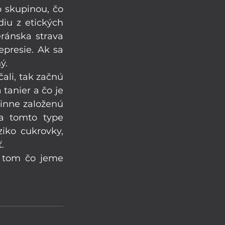
 skupinou, čo 
iu z etických 
ránska strava 
presie. Ak sa 
ý.
ali, tak začnú 
anier a čo je 
inne založenú 
a tomto type 
iko cukrovky, 
.
 tom čo jeme 