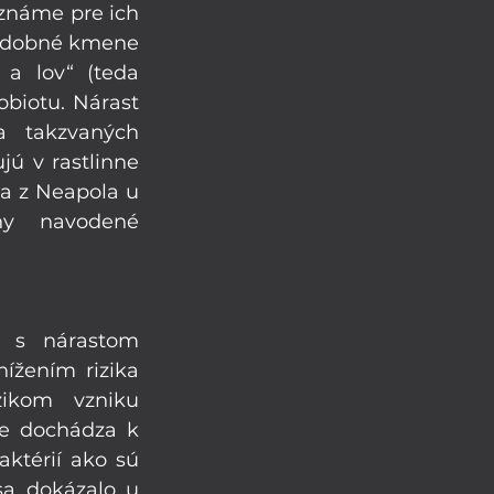
známe pre ich 
Podobné kmene 
 lov“ (teda 
biotu. Nárast 
 takzvaných 
ú v rastlinne 
a z Neapola u 
y navodené 
 
y s nárastom 
ížením rizika 
ikom vzniku 
e dochádza k 
nárastu počtu „dobrých“ baktérií, dochádza aj k poklese „zlých“ baktérií ako sú 
a dokázalo u 