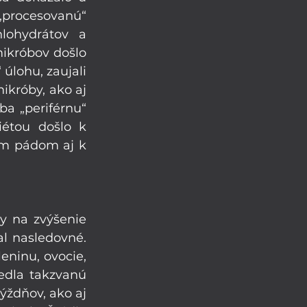
procesovanú“ 
lohydrátov a 
króbov došlo 
úlohu, zaujali 
ikróby, ako aj 
ba „periférnu“ 
étou došlo k 
ým pádom aj k 
 na zvýšenie 
l nasledovné. 
ninu, ovocie, 
edla takzvanú 
ždňov, ako aj 