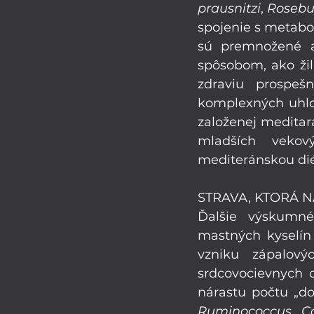
prausnitzi
, 
Rosebu
spojenie s metabo
sú premnožené a
spôsobom, ako žili
zdraviu prospeš
komplexných uhloh
založenej meditar
mladších vekov
mediteránskou di
STRAVA, KTORÁ N
Ďalšie výskumné
mastných kyselín 
vzniku zápalový
srdcovocievnych o
Ruminococcus
, 
C