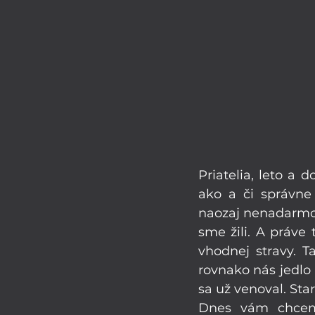
Priatelia, leto a 
ako a či správne
naozaj nenadarmo s
sme žili. A práve 
vhodnej stravy. 
rovnako nás jedlo 
sa už venoval. Star
Dnes vám chcem 