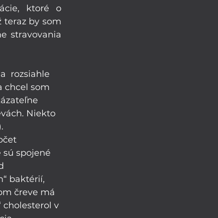
ie, ktoré o 
 teraz by som 
e stravovania 
  rozsiahle 
a chcel som 
kázateľne 
evách. Niekto 
. 
očet 
 sú spojené 
d 
h“ baktérií, 
bom čreve má 
 cholesterol v 