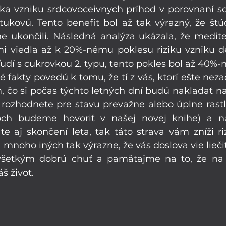
ka vzniku srdcovoceivnych príhod v porovnaní so
tukovú. Tento benefit bol až tak výrazný, že štúd
 ukončili. Následná analýza ukázala, že medite
 viedla až k 20%-nému poklesu riziku vzniku de
ľudí s cukrovkou 2. typu, tento pokles bol až 40%-n
fakty povedú k tomu, že tí z vás, ktorí ešte nezač
 čo si počas týchto letných dní budú nakladať na t
a rozhodnete pre stavu prevažne alebo úplne rastl
toch budeme hovoriť v našej novej knihe) a n
te aj skončení leta, tak táto strava vám zníži riz
a mnoho iných tak výrazne, že vás doslova vie liečiť
 všetkým dobrú chuť a pamätajme na to, že na
áš život.