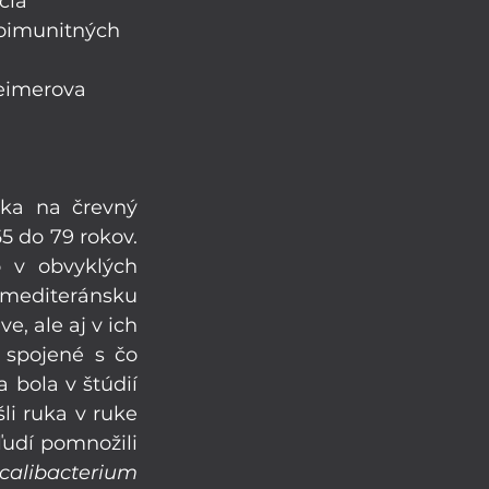
cia 
toimunitných 
eimerova 
ka na črevný 
 do 79 rokov. 
 v obvyklých 
 mediteránsku 
, ale aj v ich 
 spojené s čo 
bola v štúdií 
li ruka v ruke 
udí pomnožili 
calibacterium 