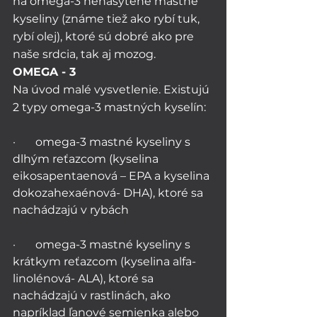
na omega-3 nenasýtené mastné 
kyseliny (známe tiež ako rybí tuk, 
rybí olej), ktoré sú dobré ako pre 
naše srdcia, tak aj mozog. 
OMEGA - 3
Na úvod malé vysvetlenie. Existujú 
2 typy omega-3 mastných kyselín:
·       omega-3 mastné kyseliny s 
dlhým reťazcom (kyselina 
eikosapentaenová – EPA a kyselina 
dokozahexaénová- DHA), ktoré sa 
nachádzajú v rybách 
·       omega-3 mastné kyseliny s 
krátkym reťazcom (kyselina alfa-
linolénová- ALA), ktoré sa 
nachádzajú v rastlinách, ako 
napríklad ľanové semienka alebo 