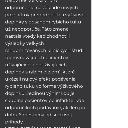
rokov neskôr však toto 
odporučenie na základe nových 
poznatkov prehodnotila a výživové 
doplnky s obsahom rybieho tuku 
už neodporúča. Táto zmena 
nastala vtedy keď zhodnotili 
výsledky veľkých 
randomizovaných klinických štúdii 
(porovnávajúcich pacientov 
užívajúcich a neužívajúcich 
doplnok s rybím olejom), ktoré 
ukázali nulový efekt podávania 
rybieho tuku vo forme výživového 
doplnku. Jedinou výnimkou je 
skupina pacientov po infarkte, kde 
odporučili ich podávanie, ale len po 
dobu 6 mesiacov od srdcovej 
príhody. 