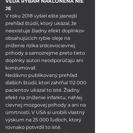
VEDA RYBÁM NAKLONENÁ NIE 
JE
V roku 2018 vyšiel ešte jasnejší 
prehľad štúdií, ktorý ukázal, že 
neexistuje žiadny efekt doplnkov 
obsahujúcich rybie oleje na 
zníženie rizika srdcovocievnej 
príhody a samozrejme preto tieto 
doplnky autori neodporúčajú ani 
konzumovať.
Nedávno publikovaný prehľad 
ďalších štúdií, ktorí zahŕňal 112 000 
pacientov ukázal to isté. Žiadny 
efekt na zníženie infarktu, náhlej 
cievnej mozgovej príhody a ani na 
úmrtnosti. V USA si urobili vlastný 
výskum na 25 000 ľuďoch, ktorý 
rovnako potvrdil to isté. 