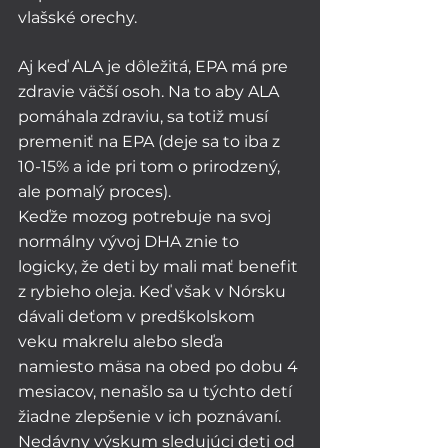
vlašské orechy.
Aj keď ALA je dôležitá, EPA má pre 
zdravie väčší osoh. Na to aby ALA 
pomáhala zdraviu, sa totiž musí 
premeniť na EPA (deje sa to iba z 
10-15% a ide pri tom o prirodzený, 
ale pomalý proces). 
Keďže mozog potrebuje na svoj 
normálny vývoj DHA znie to 
logicky, že deti by mali mať benefit 
z rybieho oleja. Keď však v Nórsku 
dávali deťom v predškolskom 
veku makrelu alebo sleďa 
namiesto mäsa na obed po dobu 4 
mesiacov, nenašlo sa u týchto detí 
žiadne zlepšenie v ich poznávaní. 
Nedávny výskum sledujúci deti od 