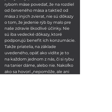
rybom mäse povedať, že na rozdiel 
od červeného mäsa a taktiež od 
mäsa z iných zvierat, nie sú dôkazy 
o tom, že jedenie rýb by malo pre 
naše zdravie škodlivé účinky. Nie 
sú iba vedecké dôkazy, ktoré 
podporujú benefit ich konzumácie.
Takže priatelia, na základe 
uvedeného, opäť ako vidíte je to 
na každom jednom z nás, či si rybu 
na tanier dáme, alebo nie. Nakoľko 
ako sa hovorí „nepomôže, ale ani 
neuškodí“. A preto, by možno bolo 
namieste ešte pred jej 
konzumáciou, sa aspoň trochu 
zamyslieť, či už pomaly nenastal 
čas, aby sme chránili nielen naše 
zdravie, ale ochránili aj našu 