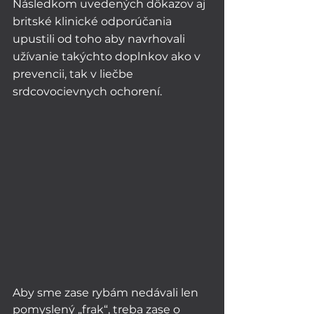
Následkom uvedených dôkazov aj 
britské klinické odporúčania 
upustili od toho aby navrhovali 
užívanie takýchto doplnkov ako v 
prevencii, tak v liečbe 
srdcovocievnych ochorení. 
Aby sme zase rybám nedávali len 
pomyslený „frak“, treba zase o 