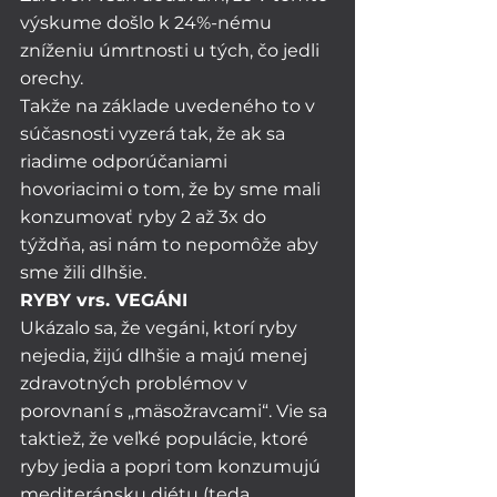
výskume došlo k 24%-nému 
zníženiu úmrtnosti u tých, čo jedli 
orechy. 
Takže na základe uvedeného to v 
súčasnosti vyzerá tak, že ak sa 
riadime odporúčaniami 
hovoriacimi o tom, že by sme mali 
konzumovať ryby 2 až 3x do 
týždňa, asi nám to nepomôže aby 
sme žili dlhšie. 
RYBY vrs. VEGÁNI
Ukázalo sa, že vegáni, ktorí ryby 
nejedia, žijú dlhšie a majú menej 
zdravotných problémov v 
porovnaní s „mäsožravcami“. Vie sa 
taktiež, že veľké populácie, ktoré 
ryby jedia a popri tom konzumujú 
mediteránsku diétu (teda 