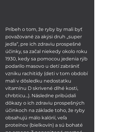
Príbeh o tom, že ryby by mali byť 
považované za akýsi druh „super 
jedla“, pre ich zdraviu prospešné 
účinky, sa začal niekedy okolo roku 
1930, kedy sa pomocou jedenia rýb 
podarilo masovo u detí zabrániť 
vzniku rachitídy (deti v tom období 
mali v dôsledku nedostatku 
vitamínu D skrivené dlhé kosti, 
chrbticu...). Následne pribúdali 
dôkazy o ich zdraviu prospešných 
účinkoch na základe toho, že ryby 
obsahujú málo kalórií, veľa 
proteínov (bielkovín) a sú bohaté 