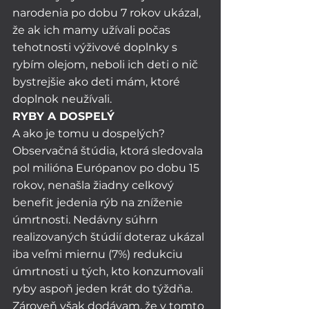
narodenia po dobu 7 rokov ukázal, 
že ak ich mamy užívali počas 
tehotnosti výživové doplnky s 
rybím olejom, neboli ich deti o nič 
bystrejšie ako deti mám, ktoré 
doplnok neužívali. 
RYBY A DOSPELÝ
A ako je tomu u dospelých? 
Observačná štúdia, ktorá sledovala 
pol milióna Európanov po dobu 15 
rokov, nenašla žiadny celkový 
benefit jedenia rýb na zníženie 
úmrtnosti. Nedávny súhrn 
realizovaných štúdií doteraz ukázal 
iba veľmi miernu (7%) redukciu 
úmrtnosti u tých, kto konzumovali 
ryby aspoň jeden krát do týždňa. 
Zároveň však dodávam, že v tomto 