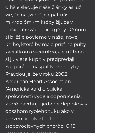
dlhšie sleduje naše články asi už 
vie, že na „vine“ je opäť náš 
mikrobióm (mikróby žijúce v 
našich črevách a ich gény). O ňom 
si bližšie povieme v našej novej 
knihe, ktorá by mala prísť na pulty 
začiatkom decembra, ale už teraz 
si ju viete kúpiť v predpredaji. 
Ale poďme naspäť k téme ryby.  
Pravdou je, že v roku 2002 
American Heart Association 
(Americká kardiologická 
spoločnosť) vydala odporučenia, 
ktoré navrhujú jedenie doplnkov s 
obsahom rybieho tuku ako v 
prevencii, tak v liečbe 
srdcovocievnych chorôb. O 15 