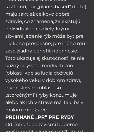
rastlinnú, tzv. „plants based“ diétu), 
majú taktiež celkovo dobré 
zdravie, čo znamená, že existujú 
individuálne rozdiely. Inými 
slovami jedenie rýb môže byť pre 
niekoho prospešné, pre iného mu 
zase žiadny benefit neprinesie. 
Toto ukazuje aj skutočnosť, že nie 
každý obyvateľ modrých zón 
(oblasti, kde sa ľudia dožívajú 
vysokého veku v dobrom zdraví, 
inými slovami oblasti so 
„storočnými“) ryby konzumuje 
alebo ak ich v strave má, tak iba v 
malom množstve.
PREHNANÉ „PR“ PRE RYBY
Od čoho teda závisí či budeme 
mať benefit z jedenia rýb? Kto už 