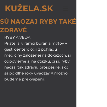
KUŽELA.SK
SÚ NAOZAJ RYBY TAKÉ
ZDRAVÉ
RYBY A VEDA
Priatelia, v rámci búrania mýtov v 
gastroenterológií z pohľadu 
medicíny založenej na dôkazoch, si 
odpovieme aj na otázku, či sú ryby 
naozaj tak zdraviu prospešné, ako 
sa po dlhé roky uvádza? A možno 
budeme prekvapení. 