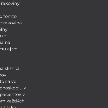
 rakoviny 
 
o tomto 
 rakovina 
lny 
u z 
ia na 
mu aj vo 
 sliznici 
pov 
to sa vo 
lonoskopiu v 
pacientov v 
om každých 
yt taký 