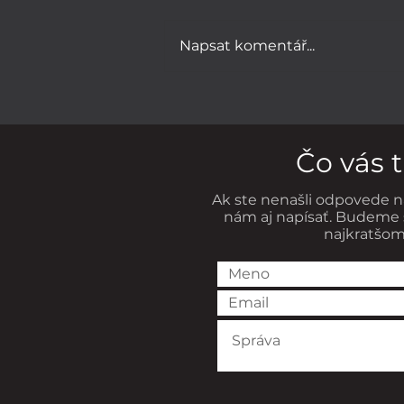
Napsat komentář...
Čo nám ukázala najdlhšia
štúdia o šťastí?
Čo vás 
Ak ste nenašli odpovede n
nám aj napísať. Budeme 
najkratšom