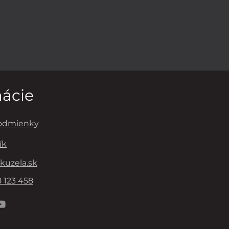
RUŠOVANÉ
DOVANIE
mácie
odmienky
ík
kuzela.sk
 123 458