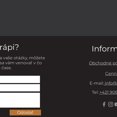
POTRAVINY AKO
PRE
PREVENCIA VZNIKU
HLA
RAKOVINY PRSNÍKA
trápi?
Infor
a vaše otázky, môžete
sa vám venovať v čo
Obchodné p
 čase.
Cenn
E-mail:
info@
Tel:
+421 908
Odoslať