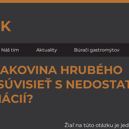
SK
Náš tím
Aktuality
Búrači gastromýtov
RAKOVINA HRUBÉHO
SÚVISIEŤ S NEDOST
ÁCIÍ?
Žiaľ na túto otázku je j