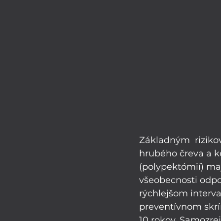
Základným  rizikov
hrubého čreva a ko
(polypektómií) maj
všeobecnosti odpo
rýchlejšom interva
preventívnom skr
10 rokov. Samozrej