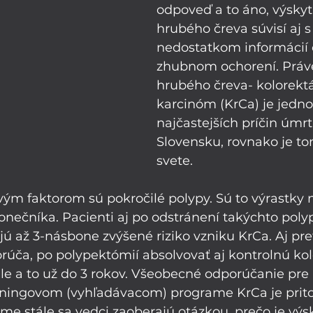
odpoveď a to áno, výskyt
hrubého čreva súvisí aj s
nedostatkom informácií 
zhubnom ochorení. Práve
hrubého čreva- kolorektá
karcinóm (KrCa) je jedno
najčastejších príčin úmrt
Slovensku, rovnako je to
svete. 
ým faktorom sú pokročilé polypy. Sú to výrastky na
nečníka. Pacienti aj po odstránení takýchto poly
ú až 3-násbone zvýšené riziko vzniku KrCa. Aj pre
rúča, po polypektómií absolvovať aj kontrolnú ko
le a to už do 3 rokov. Všeobecné odporúčanie pre 
íningovom (vyhľadávacom) programe KrCa je prit
me stále sa vedci zaoberajú otázkou, prečo je výsk