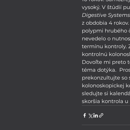
vysoký. V štúdií p
Digestive Systems
z obdobia 4 rokov.
polypmi hrubého čr
nevedelo o nutnost
termínu kontroly. 
kontrolnú kolonos
Dovoľte mi preto t
téma dotýka.  Pro
prekonzultujte so
kolonoskopickej k
sledujte si kalendá
skoršia kontrola u