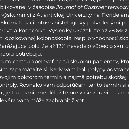
ublikovanej v časopise 
Journal of Gastroenterology
 výskumníci z Atlantickej Univerzity na Floride ana
 Skúmali pacientov s histologicky potvrdenými po
eva a konečníka. Výsledky ukázali, že až 28,6% z 
i opakovanej kolonoskopie, resp. o vhodnosti sko
Zarážajúce bolo, že až 12% nevedelo vôbec o skutoč
kopiu potrebujú. 
outo cestou apelovať na tú skupinu pacientov, kto
sím zapamätajte si, kedy vám boli polypy odstrán
 svojim doktorom termín a najmä potrebu skoršej 
ontroly. Rovnako vám odporúčam tento termín si aj
r, je to nesmierne dôležité pre vaše zdravie. Pamäta
 lekára vám môže zachrániť život.  