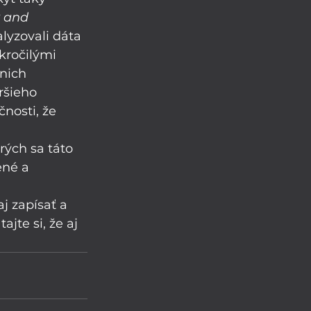
 and 
lyzovali dáta 
kročilými 
nich 
ršieho 
nosti, že 
rých sa táto 
ené a 
 zapísať a 
jte si, že aj 