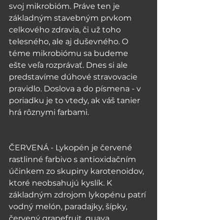
svoj mikrobióm. Práve ten je 
základným stavebným prvkom 
celkového zdravia, či už toho 
telesného, ale aj duševného. O 
téme mikrobiómu sa budeme 
ešte veľa rozprávať. Dnes si ale 
predstavíme dúhové stravovacie 
pravidlo. Doslova a do písmena - v 
poriadku je to vtedy, ak váš tanier 
hrá rôznymi farbami. 
ČERVENÁ - Lykopén je červené 
rastlinné farbivo s antioxidačním 
účinkem zo skupiny karotenoidov, 
ktoré neobsahujú kyslík. K 
základným zdrojom lykopénu patrí 
vodný melón, paradajky, šípky, 
červený grapefruit, guava...