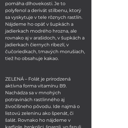
pomáha dlhovekosti. Je to 
polyfenol a derivát stilbenu, ktorý 
sa vyskytuje v tele rôznych rastlín.  
Nájdeme ho opäť v šupkách a 
jadierkach modrého hrozna, ale 
rovnako aj v arašidoch, v šupkách a 
jadierkach čiernych ríbezlí, v 
čučoriedkach, tmavých morušiach, 
tiež ho obsahuje kakao. 
ZELENÁ – Folát je prirodzená 
aktívna forma vitamínu B9. 
Nachádza sa v mnohých 
potravinách rastlinného aj 
živočíšneho pôvodu. Ide najmä o 
listovú zeleninu ako špenát, či 
šalát. Rovnako ho nájdeme v 
karfiole, brokolici, špargli, vo fazuli, 