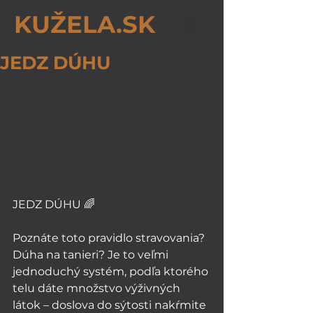
KUŽELA.SK
JEDZ DÚHU
JEDZ DÚHU 🌈
Poznáte toto pravidlo stravovania? 
Dúha na tanieri? Je to veľmi 
jednoduchý systém, podľa ktorého 
telu dáte množstvo výživných 
látok – doslova do sýtosti nakŕmite 