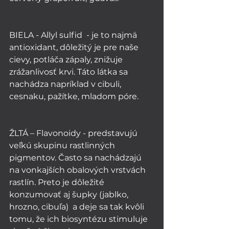
BIELA - Allyl sulfid  - je to najmä 
antioxidant, dôležitý je pre naše 
cievy, potláča zápaly, znižuje 
zrážanlivosť krvi. Táto látka sa 
nachádza napríklad v cibuli, 
cesnaku, pažítke, mladom póre. 
ŽLTÁ – Flavonoidy - predstavujú 
veľkú skupinu rastlinných 
pigmentov. Často sa nachádzajú  
na vonkajších obalových vrstvách 
rastlín. Preto je dôležité 
konzumovať aj šupky (jablko, 
hrozno, cibuľa)  a deje sa tak kvôli 
tomu, že ich biosyntézu stimuluje 