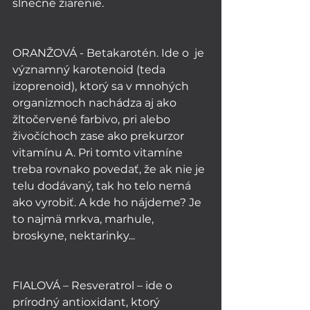
slnečné žiarenie. 
ORANŽOVÁ - Betakarotén. Ide o  je 
významný karotenoid (teda 
izoprenoid), ktorý sa v mnohých 
organizmoch nachádza aj ako 
žltočervené farbivo, pri alebo 
živočíchoch zase ako prekurzor  
vitamínu A. Pri tomto vitamíne 
treba rovnako povedať, že ak nie je 
telu dodávaný, tak ho telo nemá 
ako vyrobiť. A kde ho nájdeme? Je 
to najmä mrkva, marhule, 
broskyne, nektarinky...
FIALOVÁ – Resveratrol – ide o 
prírodný antioxidant, ktorý 