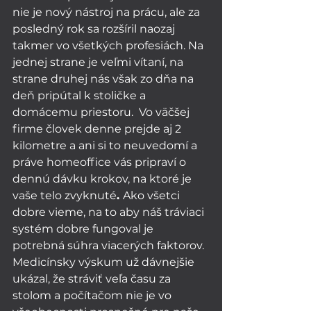
nie je nový nástroj na prácu, ale za 
posledný rok sa rozšíril naozaj 
takmer vo všetkých profesiách. Na 
jednej strane je veľmi vítaní, na 
strane druhej nás však zo dňa na 
deň pripútal k stoličke a 
domácemu priestoru.  Vo väčšej 
firme človek denne prejde aj 2 
kilometre a ani si to neuvedomí a 
práve homeoffice vás pripraví o 
dennú dávku krokov, na ktoré je 
vaše telo zvyknuté
. 
Ako všetci 
dobre vieme, na to aby náš tráviaci 
systém dobre fungoval je 
potrebná súhra viacerých faktorov. 
Medicínsky výskum už dávnejšie 
ukázal, že stráviť veľa času za 
stolom a počítačom nie je vo 