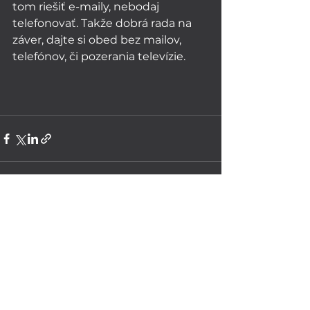
tom riešiť e-maily, nebodaj 
telefonovať. Takže dobrá rada na 
záver, dajte si obed bez mailov, 
telefónov, či pozerania televízie. 