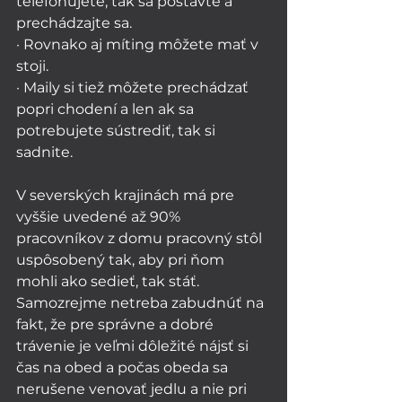
telefonujete, tak sa postavte a 
prechádzajte sa. 
· Rovnako aj míting môžete mať v 
stoji. 
· Maily si tiež môžete prechádzať 
popri chodení a len ak sa 
potrebujete sústrediť, tak si 
sadnite. 
V severských krajinách má pre 
vyššie uvedené až 90% 
pracovníkov z domu pracovný stôl 
uspôsobený tak, aby pri ňom 
mohli ako sedieť, tak stáť. 
Samozrejme netreba zabudnúť na 
fakt, že pre správne a dobré 
trávenie je veľmi dôležité nájsť si 
čas na obed a počas obeda sa 
nerušene venovať jedlu a nie pri 