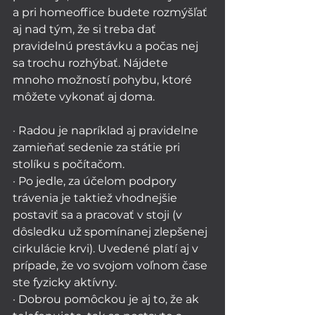
a pri homeoffice budete rozmýšľať 
aj nad tým, že si treba dať 
pravidelnú prestávku a počas nej 
sa trochu rozhýbať. Nájdete 
mnoho možností pohybu, ktoré 
môžete vykonať aj doma.  
· Radou je napríklad aj pravidelne 
zamieňať sedenie za státie pri 
stolíku s počítačom. 
· Po jedle, za účelom podpory 
trávenia je taktiež vhodnejšie 
postaviť sa a pracovať v stoji (v 
dôsledku už spomínanej zlepšenej 
cirkulácie krvi). Uvedené platí aj v 
prípade, že vo svojom voľnom čase 
ste fyzicky aktívny. 
· Dobrou pomôckou je aj to, že ak 