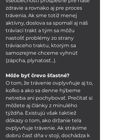
všeobecnosti prospešné pre naše 
zdravie a rovnako aj pre proces 
trávenia. Ak sme totiž menej 
aktívny, doslova sa spomalí aj náš 
tráviaci trakt a tým sa môžu 
nastoliť problémy zo strany 
tráviaceho traktu, ktorým sa 
samozrejme chceme vyhnúť 
(zápcha, plynatosť...). 
Môže byť črevo šťastné?
O tom, že trávenie ovplyvňuje aj to, 
koľko a ako sa denne hýbeme 
netreba ani pochybovať. Prečítať si 
môžete aj články z minulého 
týždňa. Existujú však taktiež 
dôkazy o tom, ako držanie tela 
ovplyvňuje trávenie. Ak strávime 
dobrú časť dňa v stoji, dochádza k 