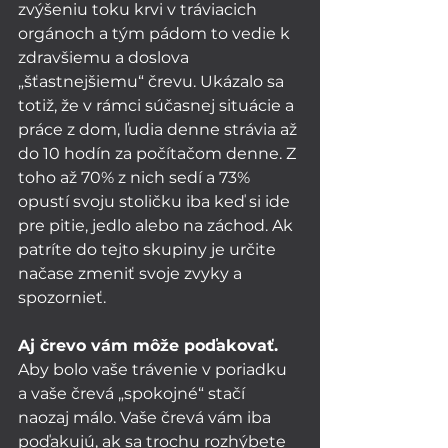
zvýšeniu toku krvi v tráviacich 
orgánoch a tým pádom to vedie k 
zdravšiemu a doslova 
„šťastnejšiemu“ črevu. Ukázalo sa 
totiž, že v rámci súčasnej situácie a 
práce z dom, ľudia denne strávia až 
do 10 hodín za počítačom denne. Z 
toho až 70% z nich sedí a 73% 
opustí svoju stoličku iba keď si ide 
pre pitie, jedlo alebo na záchod. Ak 
patríte do tejto skupiny je určite 
načase zmeniť svoje zvyky a 
spozornieť. 
Aj črevo vám môže poďakovať.
Aby bolo vaše trávenie v poriadku 
a vaše črevá „spokojné“ stačí 
naozaj málo. Vaše črevá vám iba 
poďakujú, ak sa trochu rozhýbete 