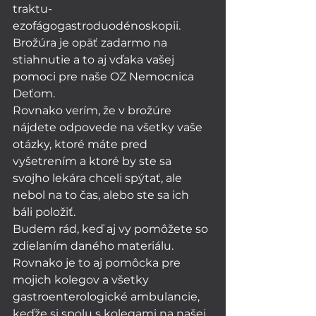
traktu- 
ezofágogastroduodénoskopii. 
Brožúra je opäť zadarmo na 
stiahnutie a to aj vďaka vašej 
pomoci pre naše OZ Nemocnica 
Deťom. 
Rovnako verím, že v brožúre 
nájdete odpovede na všetky vaše 
otázky, ktoré máte pred 
vyšetrením a ktoré by ste sa 
svojho lekára chceli spýtať, ale 
nebol na to čas, alebo ste sa ich 
báli položiť. 
Budem rád, keď aj vy pomôžete so 
zdielaním daného materiálu. 
Rovnako je to aj pomôcka pre 
mojich kolegov a všetky 
gastroenterologické ambulancie, 
keďže si spolu s kolegami na našej 