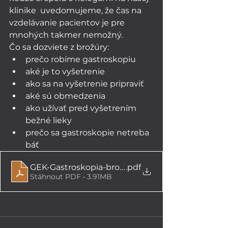
klinike  uvedomujeme, že čas na 
vzdelávanie pacientov je pre 
mnohých takmer nemožný. 
Čo sa dozviete z brožúry:
prečo robíme gastroskopiu
aké je to vyšetrenie
ako sa na vyšetrenie pripraviť
aké sú obmedzenia
ako užívať pred vyšetrením 
bežné lieky
prečo sa gastroskopie netreba 
báť
GEK-Gastroskopia-brozura-2
.pdf
Stáhnout PDF • 3.91MB