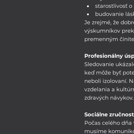
starostlivosť o
budovanie lás
Je zrejmé, že dobr
výskumníkov prekv
premenným činiteľo
Profesionálny ús
Sledovanie ukázalo
keď môže byť potešuj
neboli izolovaní. N
vzdelania a kultúr
zdravých návykov.
Sociálne zručnost
Počas celého dňa v
musíme komunikova