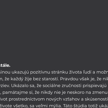
tále.
šinou ukazujú pozitívnu stránku života ľudí a možn
že každý žije bez starostí. Pravdou však je, že ni
ýziev. Ukázalo sa, že sociálne zručnosti prispievajú 
ia, pamätajme si, že nikdy nie je neskoro na zmenu 
ivot prostredníctvom nových vzťahov a skúseností. T
živote všetko, sa veľmi mýlia. Táto štúdia totiž uká