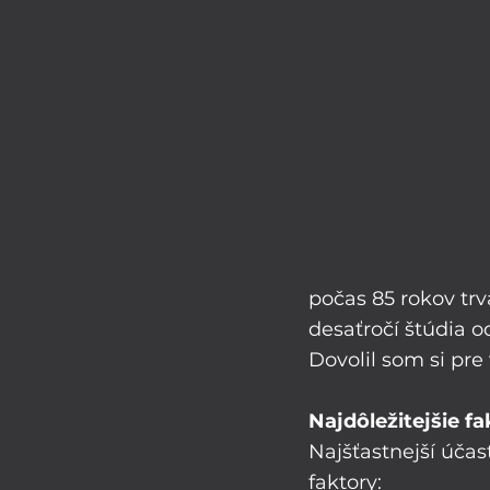
počas 85 rokov trv
desaťročí štúdia od
Dovolil som si pre
Najdôležitejšie fa
Najšťastnejší účas
faktory: