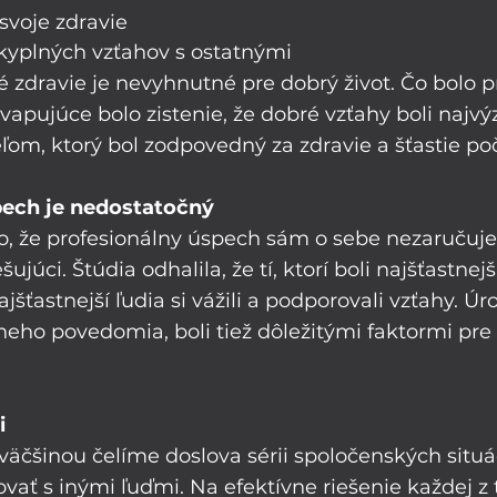
 svoje zdravie 
kyplných vzťahov s ostatnými
é zdravie je nevyhnutné pre dobrý život. Čo bolo p
apujúce bolo zistenie, že dobré vzťahy boli najv
m, ktorý bol zodpovedný za zdravie a šťastie poč
pech je nedostatočný
, že profesionálny úspech sám o sebe nezaručuje š
úci. Štúdia odhalila, že tí, ktorí boli najšťastnejší, 
ajšťastnejší ľudia si vážili a podporovali vzťahy. Úr
neho povedomia, boli tiež dôležitými faktormi pre 
i
äčšinou čelíme doslova sérii spoločenských situáci
ť s inými ľuďmi. Na efektívne riešenie každej z 