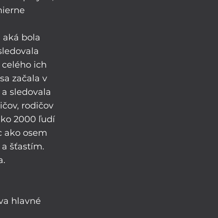
ierne 
 aká bola 
sledovala 
 celého ich 
sa začala v 
 a sledovala 
ičov, rodičov 
ako 2000 ľudí 
ac ako osem 
 a šťastím. 
a.
va hlavné 