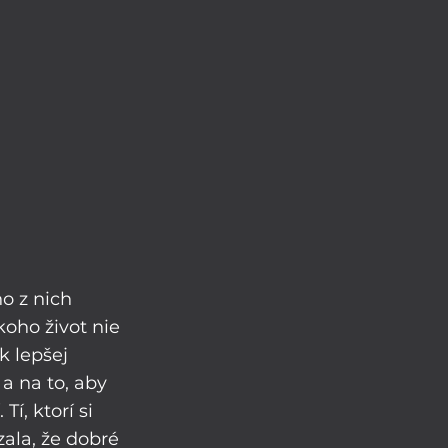
o z nich 
koho život nie 
k lepšej 
a na to, aby 
í, ktorí si 
zala, že dobré 