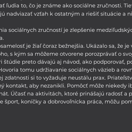
ať ľudia to, čo je známe ako sociálne zručnosti. Ti
 nadviazať vzťah k ostatným a riešiť situácie a n
ia sociálnych zručností je zlepšenie medziľudský
a. 
samelosť je žiaľ čoraz bežnejšia. Ukázalo sa, že je 
oho, s kým sa môžeme otvorene porozprávať o svoj
 štúdie preto dávajú aj návod, ako podporovať, po
 Hovoria tomu udržiavanie sociálnych väzieb a rov
j zdatnosti si to vyžaduje neustálu prax. Priateľstv
ný kontakt, aby nezanikli. Pomôcť môže niekedy i
át. Účasť na aktivitách, ktoré prinášajú radosť a 
e šport, koníčky a dobrovoľnícka práca, môžu pomô