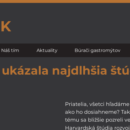
SK
Náš tím
Aktuality
Búrači gastromýtov
ukázala najdlhšia štú
Priatelia, všetci hľadáme 
ako ho dosiahneme? Tak 
tému sa bližšie pozreli ve
Harvardská štúdia rozvoj