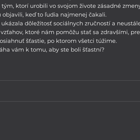
ä tým, ktorí urobili vo svojom živote zásadné zmen
 objavili, keď to ľudia najmenej čakali.
ukázala dôležitosť sociálnych zručností a neustál
 vzťahov, ktoré nám pomôžu stať sa zdravšími, pr
osiahnuť šťastie, po ktorom všetci túžime.
áha vám k tomu, aby ste boli šťastní?