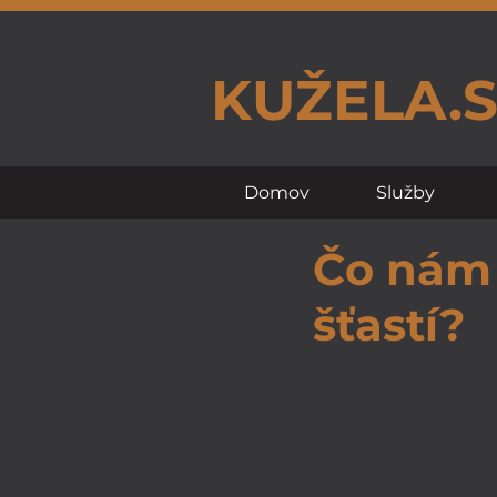
KUŽELA.
Domov
Služby
Čo nám 
šťastí?