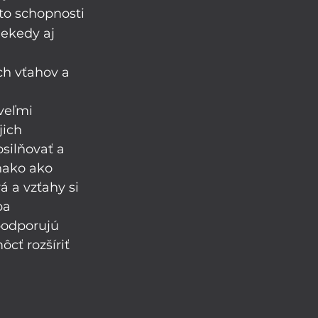
eto schopnosti 
iekedy aj 
ch vťahov a 
veľmi 
ich 
silňovať a 
nako ako 
á a vzťahy si 
ba 
podporujú 
cť rozšíriť 