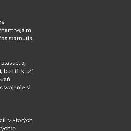
re 
ýznamnejším 
as starnutia. 
ťastie, aj 
boli tí, ktorí 
oveň 
osvojenie si 
í, v ktorých 
týchto 