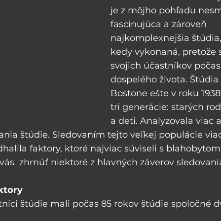
je z môjho pohľadu nesm
fascinujúca a zároveň 
najkomplexnejšia štúdia,
kedy vykonaná, pretože 
svojich účastníkov počas
dospelého života. Štúdia 
Bostone ešte v roku 1938
tri generácie: starých rod
a deti. Analyzovala viac 
ania štúdie. Sledovaním tejto veľkej populácie vi
halila faktory, ktoré najviac súviseli s blahobytom
 vás  zhrnúť niektoré z hlavných záverov sledovani
ktory
tníci štúdie mali počas 85 rokov štúdie spoločné d