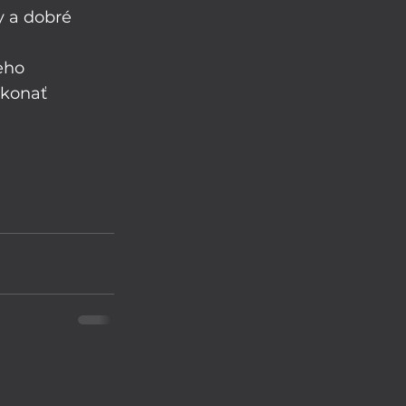
y a dobré 
eho 
ekonať 