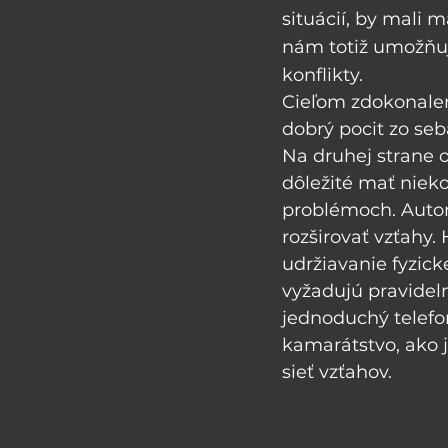
situácií, by mali m
nám totiž umožňujú
konflikty. 
Cieľom zdokonalen
dobrý pocit zo seb
Na druhej strane o
dôležité mať niek
problémoch. Autori
rozširovať vzťahy.
udržiavanie fyzicke
vyžadujú pravidel
jednoduchý telefon
kamarátstvo, ako j
sieť vzťahov.